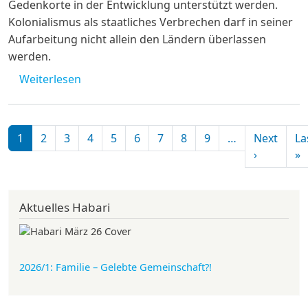
Gedenkorte in der Entwicklung unterstützt werden.
Kolonialismus als staatliches Verbrechen darf in seiner
Aufarbeitung nicht allein den Ländern überlassen
werden.
über Offener Brief zur novellierten Geden
Weiterlesen
Seitennummerierung
1
2
3
4
5
6
7
8
9
…
Next
La
Nächste S
L
›
»
Aktuelles Habari
2026/1: Familie
– Gelebte Gemeinschaft?!