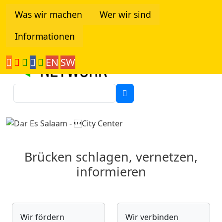
Direkt zum Inhalt
Was wir machen
Wer wir sind
Informationen
Tanzania Network
EN
SW
Suche
Previous
Next
Brücken schlagen, vernetzen,
informieren
Wir fördern
Wir verbinden