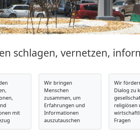
en schlagen, vernetzen, infor
nden
Wir bringen
Wir förder
en,
Menschen
Dialog zu k
ionen,
zusammen, um
gesellschaf
und
Erfahrungen und
religiösen
onen mit
Informationen
wirtschaft
ezug
auszutauschen
Fragen