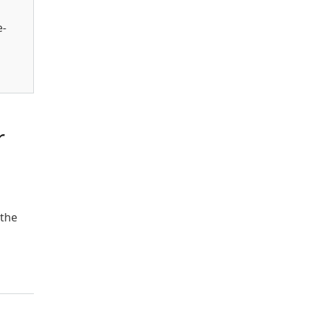
e-
r
 the