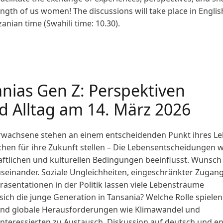
rength of us women! The discussions will take place in Englis
nian time (Swahili time: 10.30).
sanisches Frauen*café am Weltfrauentag
nias Gen Z: Perspektiven
d Alltag am 14. März 2026
rwachsene stehen an einem entscheidenden Punkt ihres Le
chen für ihre Zukunft stellen – Die Lebensentscheidungen 
aftlichen und kulturellen Bedingungen beeinflusst. Wunsch
 auseinander. Soziale Ungleichheiten, eingeschränkter Zugan
äsentationen in der Politik lassen viele Lebensträume
 sich die junge Generation in Tansania? Welche Rolle spielen
 und globale Herausforderungen wie Klimawandel und
Interessierten zu Austausch, Diskussion auf deutsch und en