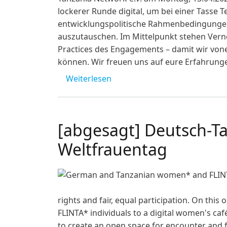
lockerer Runde digital, um bei einer Tasse T
entwicklungspolitische Rahmenbedingungen
auszutauschen. Im Mittelpunkt stehen Vern
Practices des Engagements – damit wir von
können. Wir freuen uns auf eure Erfahrunge
über Chat Chai Chama #2
Weiterlesen
[abgesagt] Deutsch-T
Weltfrauentag
rights and fair, equal participation. On t
FLINTA* individuals to a digital women's caf
to create an open space for encounter and f