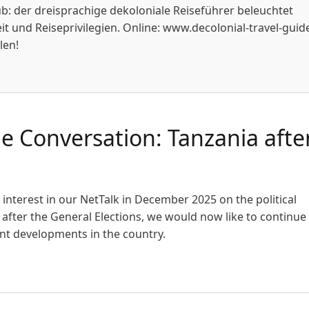
aub: der dreisprachige dekoloniale Reiseführer beleuchtet
it und Reiseprivilegien. Online: www.decolonial-travel-guid
len!
e Tanzania
e Conversation: Tanzania afte
 interest in our NetTalk in December 2025 on the political
a after the General Elections, we would now like to continue
nt developments in the country.
onversation: Tanzania after the 2025 Elections