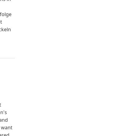
folge
t
ckeln
t
n's
 and
e want
hared