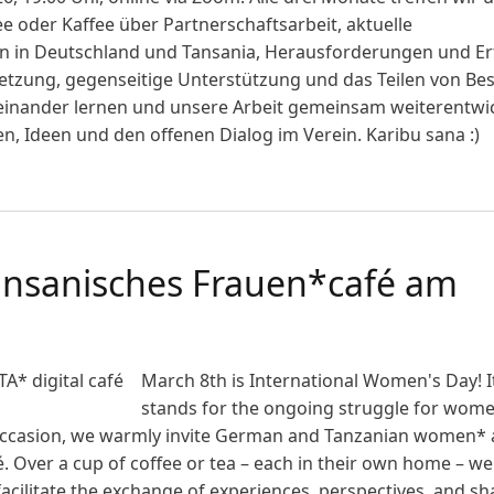
ee oder Kaffee über Partnerschaftsarbeit, aktuelle
 in Deutschland und Tansania, Herausforderungen und Er
etzung, gegenseitige Unterstützung und das Teilen von Bes
einander lernen und unsere Arbeit gemeinsam weiterentwi
n, Ideen und den offenen Dialog im Verein. Karibu sana :)
ansanisches Frauen*café am
March 8th is International Women's Day! I
stands for the ongoing struggle for wome
his occasion, we warmly invite German and Tanzanian women*
é. Over a cup of coffee or tea – each in their own home – w
acilitate the exchange of experiences, perspectives, and s