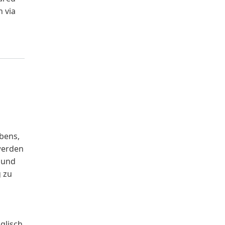
h via
bens,
werden
 und
g zu
glisch