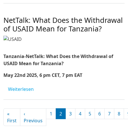
NetTalk: What Does the Withdrawal
of USAID Mean for Tanzania?
Tanzania-NetTalk: What Does the Withdrawal of
USAID Mean for Tanzania?
May 22nd 2025, 6 pm CET, 7 pm EAT
über NetTalk: What Does the Withdrawal of
Weiterlesen
Seitennummerierung
«
‹
1
2
3
4
5
6
7
8
Erste Seite
Vorherige Seite
First
Previous