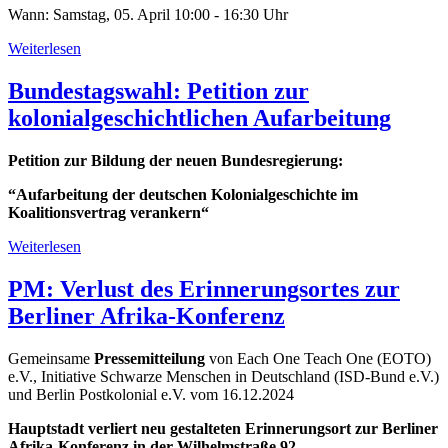
Wann: Samstag, 05. April 10:00 - 16:30 Uhr
Weiterlesen
über
Studientag
Landwirtschaft,
Bundestagswahl: Petition zur
5.
kolonialgeschichtlichen Aufarbeitung
April
25,
München
Petition zur Bildung der neuen Bundesregierung:
und
Köln
“Aufarbeitung der deutschen Kolonialgeschichte im
Koalitionsvertrag verankern“
Weiterlesen
über
Bundestagswahl:
Petition
PM: Verlust des Erinnerungsortes zur
zur
Berliner Afrika-Konferenz
kolonialgeschichtlichen
Aufarbeitung
Gemeinsame
Pressemitteilung
von Each One Teach One (EOTO)
e.V., Initiative Schwarze Menschen in Deutschland (ISD-Bund e.V.)
und Berlin Postkolonial e.V. vom 16.12.2024
Hauptstadt verliert neu gestalteten Erinnerungsort zur Berliner
Afrika-Konferenz in der Wilhelmstraße 92