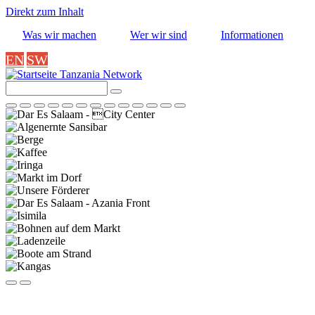
Direkt zum Inhalt
Was wir machen
Wer wir sind
Informationen
EN
SW
Tanzania Network
Suche
Previous
Next