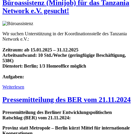
Railway
Büroassistenz (Minijob) für das Tanzania
Infrastructure
Network e.V. gesucht!
Projects:
SGR
and
the
Renewal
Wir suchen Unterstützung in der Koordinationsstelle des Tanzania
of
Network e.V.:
TAZARA
Zeitraum: ab 15.01.2025 – 31.12.2025
Arbeitsaufwand: 10 Std./Woche (geringfügige Beschäftigung,
538€)
Dienstort: Berlin; 1/3 Homeoffice möglich
Aufgaben:
Weiterlesen
über
Büroassistenz
(Minijob)
Pressemitteilung des BER vom 21.11.2024
für
das
Pressemitteilung des Berliner Entwicklungspolitischen
Tanzania
Ratschlag (BER) vom 21.11.2024:
Network
e.V.
Provinz statt Metropole – Berlin kürzt Mittel für internationale
gesucht!
Kooperationen