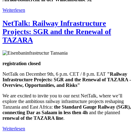
Weiterlesen
über
PM:
Verlust
NetTalk: Railway Infrastructure
des
Projects: SGR and the Renewal of
Erinnerungsortes
zur
TAZARA
Berliner
Afrika-
Konferenz
registration closed
NetTalk on December 9th, 6 p.m. CET / 8 p.m. EAT
"Railway
Infrastructure Projects: SGR and the Renewal of TAZARA -
Overview, Opportunities, and Risks"
We are excited to invite you to our next NetTalk, where we’ll
explore the ambitious railway infrastructure projects reshaping
Tanzania and East Africa:
the Standard Gauge Railway (SGR),
connecting Dar as Salaam in less then 4h
and the planned
renewal of the TAZARA line
.
Weiterlesen
über
NetTalk: