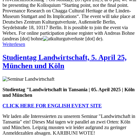
be presenting the Kolloquium “Starting point, not the final point.
Provenance Research on Chagga Cultural Heritage at the Linden-
Museum Stuttgart and Its Implications“. The event will take place at
Deutsches Zentrum Kulturgutverluste, Außenstelle Berlin,
Seydelstraße 18, 10117 Berlin. It is possible to join the event via
Webex. For online participation please register with Andreas Bohne
(
andreas
[dot]
bohne
kulturgutverluste
[dot]
de
).
Weiterlesen
über
28.04:
“Kolloquium
Studientag Landwirtschaft, 5. April 25,
Provenienzforschung”
München und Köln
on
Chagga
Cultural
Heritage
at
Studientag "Landwirtschaft in Tansania | 05. April 2025 | Köln
the
und München
Linden-
CLICK HERE FOR ENGLISH EVENT SITE
Museum
Stuttgart
Wir laden alle Interessierten zu unserem Seminar "Landwirtschaft in
Tansania" ein! Dieses Mal tagen wir parallel an zwei Orten: Köln
und München. Leipzig mussten wir leider aufgrund zu geringer
Anmeldezahlen absagen. KARIBUNI WOTE!