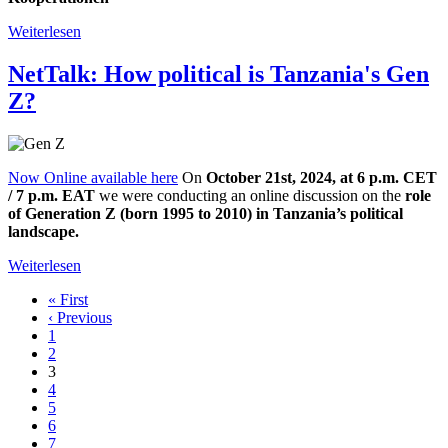
Weiterlesen
über
Pressemitteilung
des
NetTalk: How political is Tanzania's Gen
BER
Z?
vom
21.11.2024
Now Online available here
On
October 21st, 2024, at 6 p.m. CET
/ 7 p.m. EAT
we were conducting an online discussion on the
role
of Generation Z (born 1995 to 2010) in Tanzania’s political
landscape.
Weiterlesen
über
NetTalk:
« First
Erste
How
‹ Previous
Seite
Vorherige
political
Seitennummerierung
1
Seite
is
2
Tanzania's
3
Gen
4
Z?
5
6
7