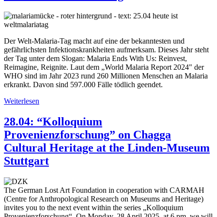
Bundesregierung
zur
Image
Tansania-
Ausstellung
Der Welt-Malaria-Tag macht auf eine der bekanntesten und
gefährlichsten Infektionskrankheiten
aufmerksam. Dieses Jahr steht
der Tag unter dem Slogan:
Malaria Ends With Us: Reinvest,
Reimagine, Reignite
. Laut dem „World Malaria Report 2024" der
WHO sind im Jahr 2023 rund
260 Millionen Menschen an Malaria
erkrankt.
Davon sind
597.000 Fälle tödlich
geendet.
Weiterlesen
über
25.04
Welt-
28.04: “Kolloquium
Malaria-
Provenienzforschung” on Chagga
Tag
Cultural Heritage at the Linden-Museum
Stuttgart
The German Lost Art Foundation in cooperation with CARMAH
(Centre for Anthropological Research on Museums and Heritage)
invites you to the next event within the series „Kolloquium
Provenienzforschung“. On Monday, 28 April 2025, at 6 pm, we will