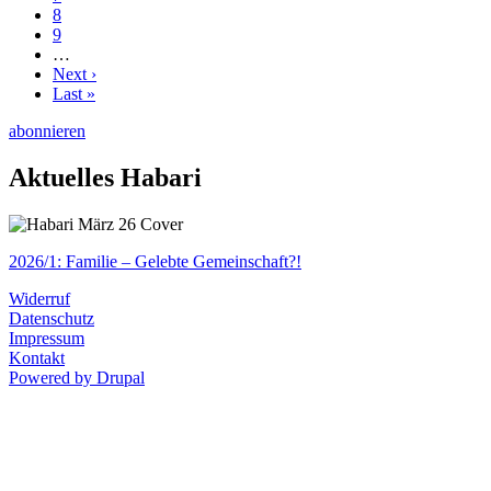
8
9
…
Next ›
Nächste
Last »
Letzte
Seite
Seite
abonnieren
Aktuelles Habari
2026/1: Familie
– Gelebte Gemeinschaft?!
Widerruf
Datenschutz
Impressum
Kontakt
Powered by Drupal