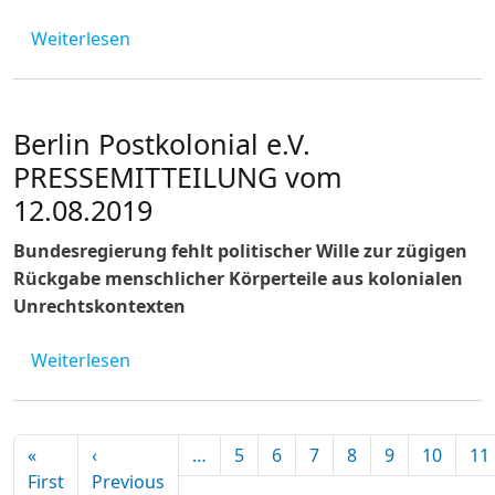
über Zwischen Rassismus und Inkompeten
Weiterlesen
Berlin Postkolonial e.V.
PRESSEMITTEILUNG vom
12.08.2019
Bundesregierung fehlt politischer Wille zur zügigen
Rückgabe menschlicher Körperteile aus kolonialen
Unrechtskontexten
über Berlin Postkolonial e.V. PRESSEMITTE
Weiterlesen
Seitennummerierung
«
‹
…
5
6
7
8
9
10
11
Erste Seite
Vorherige Seite
First
Previous