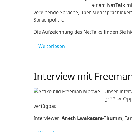
einem
NetTalk
mi
vereinende Sprache, über Mehrsprachigkei
Sprachpolitik.
Die Aufzeichnung des NetTalks finden Sie hi
über NetTalk "UNESCO Welttag
Weiterlesen
Interview mit Freeman
Unser Inter
größter Opp
verfügbar.
Interviewer:
Aneth Lwakatare-Thumm
, Ta