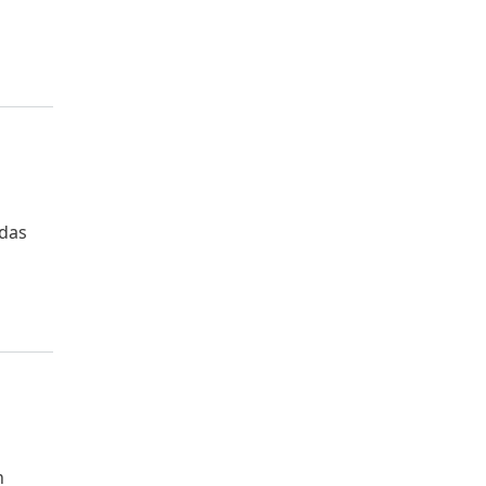
 das
n