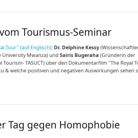
bowe jetzt online!
 vom Tourismus-Seminar
al Tour" (auf Englisch)
:
Dr. Delphine Kessy
(Wissenschaftle
ne University Mwanza) und
Sairis Bugeraha
(Gründerin der
ral Tourism- TASUCT) über den Dokumentarfilm "The Royal T
ku & welche positiven und negativen Auswirkungen sehen s
om Tourismus-Seminar
aler Tag gegen Homophobie