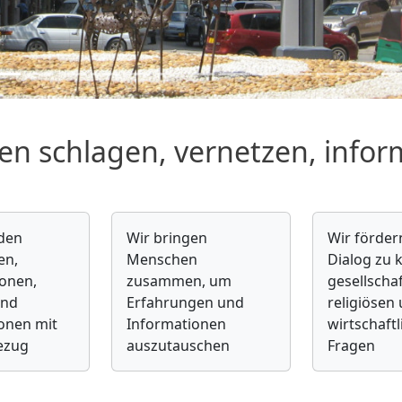
en schlagen, vernetzen, infor
nden
Wir bringen
Wir förder
en,
Menschen
Dialog zu k
ionen,
zusammen, um
gesellschaf
und
Erfahrungen und
religiösen
onen mit
Informationen
wirtschaft
ezug
auszutauschen
Fragen