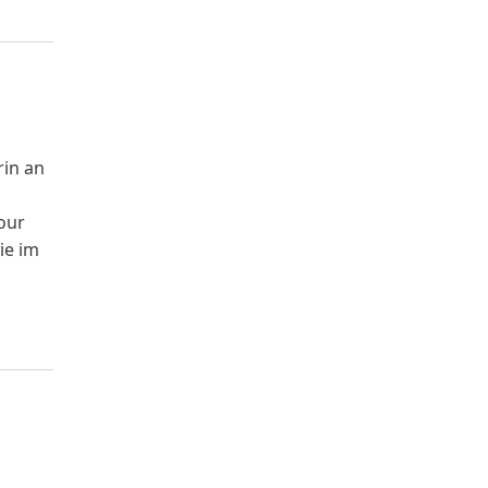
rin an
our
ie im