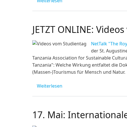
über Interview mit Freeman M
Weiterlesen
JETZT ONLINE: Videos
NetTalk "The Roy
der St. Augusti
Tanzania Association for Sustainable Cultu
Tanzania": Welche Wirkung entfaltet die Do
(Massen-)Tourismus für Mensch und Natur.
über JETZT ONLINE: Videos v
Weiterlesen
17. Mai: Internation