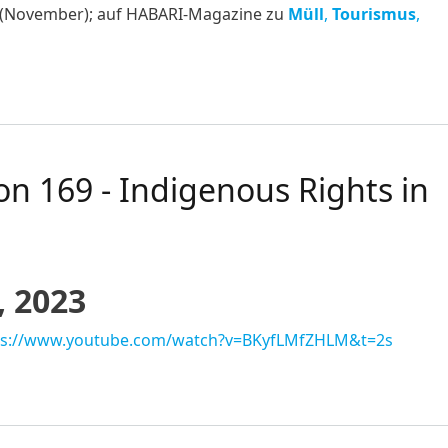
(November); auf HABARI-Magazine zu
Müll
,
Tourismus
,
4!
on 169 - Indigenous Rights in
 2023
ps://www.youtube.com/watch?v=BKyfLMfZHLM&t=2s
169 - Indigenous Rights in Tanzania"