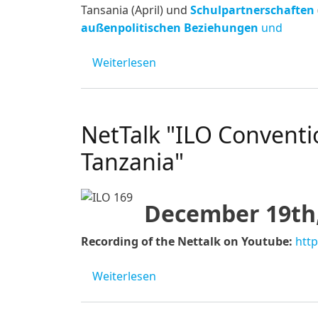
Tansania (April) und
Schulpartnerschaften
außenpolitischen Beziehungen
und
über Heri ya Mwaka Mpya 202
Weiterlesen
NetTalk "ILO Conventi
Tanzania"
December 19th,
Recording of the Nettalk on Youtube:
htt
über NetTalk "ILO Convention 
Weiterlesen