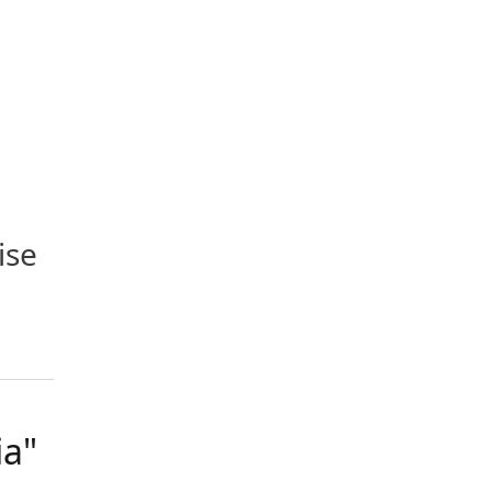
ise
ia"