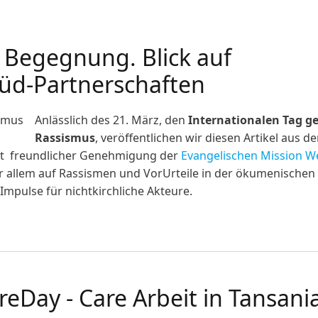
. Begegnung. Blick auf
üd-Partnerschaften
Anlässlich des 21. März, den
Internationalen Tag g
Rassismus
, veröffentlichen wir d
iesen Artikel aus d
 mit freundlicher Genehmigung der
Evangelischen Mission We
or allem auf Rassismen und VorUrteile in der ökumenischen
 Impulse für nichtkirchliche Akteure.
Begegnung. Blick auf (ökumenische) Nord-Süd-Partnerschaf
eDay - Care Arbeit in Tansani