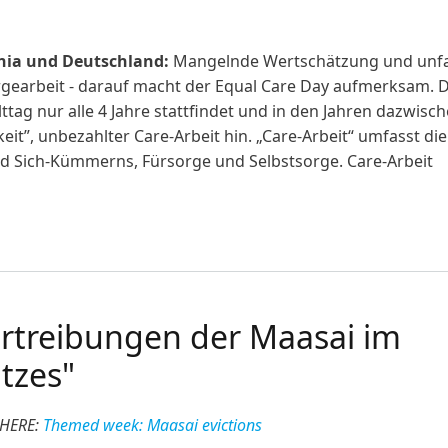
ania und Deutschland:
Mangelnde Wertschätzung und unfa
rgearbeit - darauf macht der Equal Care Day aufmerksam. D
lttag nur alle 4 Jahre stattfindet und in den Jahren dazwisc
it”, unbezahlter Care-Arbeit hin. „Care-Arbeit“ umfasst die
nd Sich-Kümmerns, Fürsorge und Selbstsorge. Care-Arbeit
ay - Care Arbeit in Tansania und Deutschland
rtreibungen der Maasai im
tzes"
 HERE:
Themed week: Maasai evictions