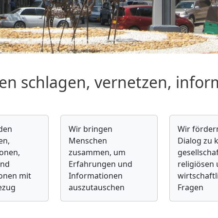
en schlagen, vernetzen, infor
nden
Wir bringen
Wir förder
en,
Menschen
Dialog zu k
ionen,
zusammen, um
gesellschaf
und
Erfahrungen und
religiösen
onen mit
Informationen
wirtschaft
ezug
auszutauschen
Fragen