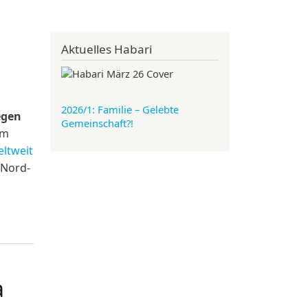
Aktuelles Habari
2026/1: Familie
– Gelebte
egen
Gemeinschaft?!
em
ltweit
 Nord-
ten
a