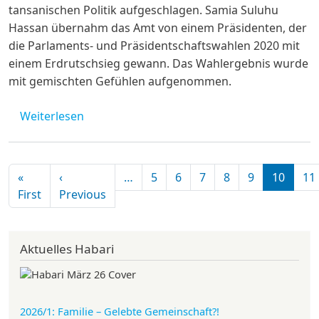
tansanischen Politik aufgeschlagen. Samia Suluhu
Hassan übernahm das Amt von einem Präsidenten, der
die Parlaments- und Präsidentschaftswahlen 2020 mit
einem Erdrutschsieg gewann. Das Wahlergebnis wurde
mit gemischten Gefühlen aufgenommen.
über Politische Weichenstellung: Wohin ste
Weiterlesen
Seitennummerierung
«
‹
…
5
6
7
8
9
10
11
Erste Seite
Vorherige Seite
First
Previous
Aktuelles Habari
2026/1: Familie
– Gelebte Gemeinschaft?!