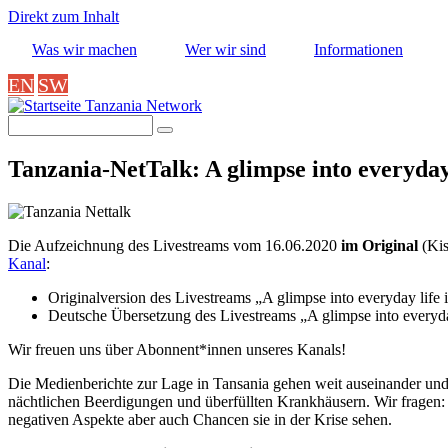
Direkt zum Inhalt
Was wir machen
Wer wir sind
Informationen
EN
SW
Tanzania Network
Suche
Tanzania-NetTalk: A glimpse into everyday 
Die Aufzeichnung des
Livestreams vom 16.06.2020
im Original
(Kis
Kanal
:
Originalversion des Livestreams „A glimpse into everyday life 
Deutsche Übersetzung des Livestreams „A glimpse into everyda
Wir freuen uns über Abonnent*innen unseres Kanals!
Die Medienberichte zur Lage in Tansania gehen weit auseinander und s
nächtlichen Beerdigungen und überfüllten Krankhäusern. Wir fragen:
negativen Aspekte aber auch Chancen sie in der Krise sehen.