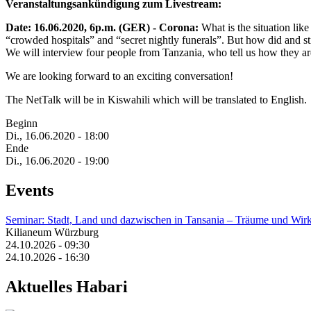
Veranstaltungsankündigung zum Livestream:
Date: 16.06.2020, 6p.m. (GER) - Corona:
What is the situation lik
“crowded hospitals” and “secret nightly funerals”. But how did and sti
We will interview four people from Tanzania, who tell us how they ar
We are looking forward to an exciting conversation!
The NetTalk will be in Kiswahili which will be translated to English.
Beginn
Di., 16.06.2020 - 18:00
Ende
Di., 16.06.2020 - 19:00
Events
Seminar: Stadt, Land und dazwischen in Tansania – Träume und Wirk
Kilianeum Würzburg
24.10.2026 - 09:30
24.10.2026 - 16:30
Aktuelles Habari