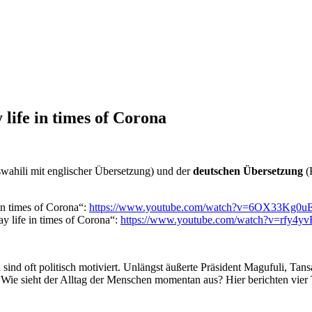
life in times of Corona
wahili mit englischer Übersetzung) und der
deutschen Übersetzung
(
in times of Corona“:
https://www.youtube.com/watch?v=6OX33Kg0u
y life in times of Corona“:
https://www.youtube.com/watch?v=rfy4
ind oft politisch motiviert. Unlängst äußerte Präsident Magufuli, Tan
 Wie sieht der Alltag der Menschen momentan aus? Hier berichten vie