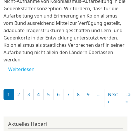
Nicht-Aufnahme von Kolonialismus-Aufarbeitung in die
Gedenkstättenkonzeption. Wir fordern, dass für die
Aufarbeitung von und Erinnerung an Kolonialismus
vom Bund ausreichend Mittel zur Verfügung gestellt,
adäquate Trägerstrukturen geschaffen und Lern- und
Gedenkorte in der Entwicklung unterstützt werden.
Kolonialismus als staatliches Verbrechen darf in seiner
Aufarbeitung nicht allein den Ländern überlassen
werden.
über Offener Brief zur novellierten Geden
Weiterlesen
Seitennummerierung
1
2
3
4
5
6
7
8
9
…
Next
La
Nächste S
L
›
»
Aktuelles Habari