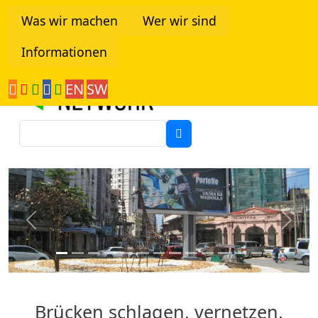
Direkt zum Inhalt
Was wir machen
Wer wir sind
Informationen
Tanzania Network
EN
SW
Suche
Previous
Next
Brücken schlagen, vernetzen,