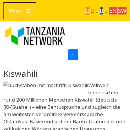
Direkt zum Inhalt
EN
SW
Menu
Tanzania Network
Suche
Kiswahili
Weltweit
beherrschen
rund 200 Millionen Menschen Kiswahili (deutsch:
(Ki-)Suaheli) – eine Bantusprache und zugleich die
am weitesten verbreitete Verkehrssprache
Ostafrikas. Basierend auf der Bantu-Grammatik und
zahlreichen Wörtern arabischen Ursprungs,