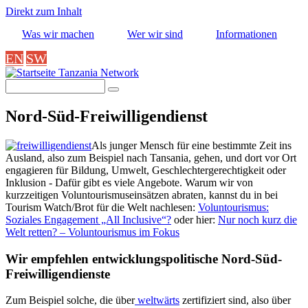
Direkt zum Inhalt
Was wir machen
Wer wir sind
Informationen
EN
SW
Tanzania Network
Suche
Nord-Süd-Freiwilligendienst
_Image
Als junger Mensch für eine bestimmte Zeit ins
Ausland, also zum Beispiel nach Tansania, gehen, und dort vor Ort
engagieren für Bildung, Umwelt, Geschlechtergerechtigkeit oder
Inklusion - Dafür gibt es viele Angebote. Warum wir von
kurzzeitigen Voluntourismuseinsätzen abraten, kannst du in bei
Tourism Watch/Brot für die Welt nachlesen:
Voluntourismus:
Soziales Engagement „All Inclusive“?
oder hier:
Nur noch kurz die
Welt retten? – Voluntourismus im Fokus
Wir empfehlen entwicklungspolitische Nord-Süd-
Freiwilligendienste
Zum Beispiel solche, die über
weltwärts
zertifiziert sind,
also über