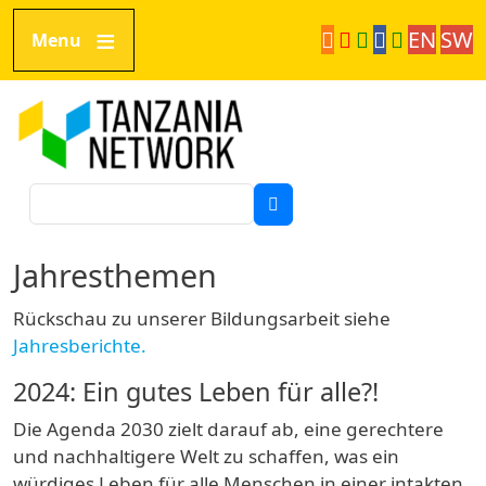
Direkt zum Inhalt
EN
SW
Menu
Tanzania Network
Suche
Jahresthemen
Rückschau zu unserer Bildungsarbeit siehe
Jahresberichte.
2024: Ein gutes Leben für alle?!
Die Agenda 2030 zielt darauf ab, eine gerechtere
und nachhaltigere Welt zu schaffen, was ein
würdiges Leben für alle Menschen in einer intakten