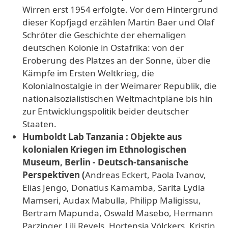
Wirren erst 1954 erfolgte. Vor dem Hintergrund
dieser Kopfjagd erzählen Martin Baer und Olaf
Schröter die Geschichte der ehemaligen
deutschen Kolonie in Ostafrika: von der
Eroberung des Platzes an der Sonne, über die
Kämpfe im Ersten Weltkrieg, die
Kolonialnostalgie in der Weimarer Republik, die
nationalsozialistischen Weltmachtpläne bis hin
zur Entwicklungspolitik beider deutscher
Staaten.
Humboldt Lab Tanzania : Objekte aus
kolonialen Kriegen im Ethnologischen
Museum, Berlin - Deutsch-tansanische
Perspektiven (
Andreas Eckert, Paola Ivanov,
Elias Jengo, Donatius Kamamba, Sarita Lydia
Mamseri, Audax Mabulla, Philipp Maligissu,
Bertram Mapunda, Oswald Masebo, Hermann
Parzinger, Lili Reyels, Hortensia Völckers, Kristin