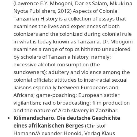
(Lawrence E.Y. Mbogoni, Dar es Salam, Mkuki na
Nyota Publishers, 2012) Aspects of Colonial
Tanzanian History is a collection of essays that
examines the lives and experiences of both
colonizers and the colonized during colonial rule
in what is today known as Tanzania. Dr. Mbogoni
examines a range of topics hitherto unexplored
by scholars of Tanzania history, namely:
excessive alcohol consumption (the
sundowners); adultery and violence among the
colonial officials; attitudes to inter-racial sexual
liaisons especially between Europeans and
Africans; game-poaching; European settler
vigilantism; radio broadcasting; film production
and the nature of Arab slavery in Zanzibar.
Kilimandscharo. Die deutsche Geschichte
eines afrikanischen Berges
(Christof
Hamann/Alexander Honold, Verlag Klaus