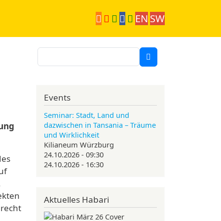
EN
SW
Suche
Events
!
Seminar: Stadt, Land und
dazwischen in Tansania – Träume
tung
und Wirklichkeit
Kilianeum Würzburg
24.10.2026 - 09:30
des
24.10.2026 - 16:30
uf
.
ekten
Aktuelles Habari
nrecht