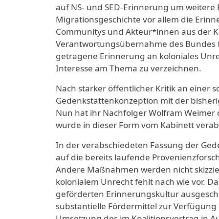
auf NS- und SED-Erinnerung um weitere F
Migrationsgeschichte vor allem die Erinn
Communitys und Akteur*innen aus der Ko
Verantwortungsübernahme des Bundes für d
getragene Erinnerung an koloniales Unre
Interesse am Thema zu verzeichnen.
Nach starker öffentlicher Kritik an einer
Gedenkstättenkonzeption mit der bisheri
Nun hat ihr Nachfolger Wolfram Weimer 
wurde in dieser Form vom Kabinett verab
In der verabschiedeten Fassung der Gede
auf die bereits laufende Provenienzfor
Andere Maßnahmen werden nicht skizzier
kolonialem Unrecht fehlt nach wie vor. D
geförderten Erinnerungskultur ausgesch
substantielle Fördermittel zur Verfügung
Umsetzung des im Koalitionsvertrag in Au