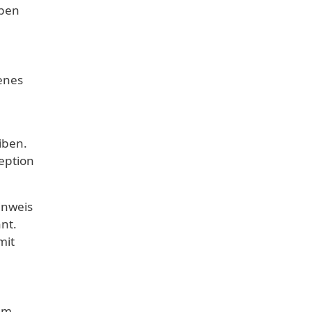
eben
enes
iben.
eption
inweis
nt.
mit
lem