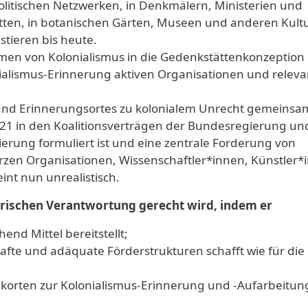
olitischen Netzwerken, in Denkmälern, Ministerien und
ätten, in botanischen Gärten, Museen und anderen Kult
istieren bis heute.
n von Kolonialismus in die Gedenkstättenkonzeption i
ialismus-Erinnerung aktiven Organisationen und relev
 und Erinnerungsortes zu kolonialem Unrecht gemeinsa
2021 in den Koalitionsverträgen der Bundesregierung und
ierung formuliert ist und eine zentrale Forderung von
arzen Organisationen, Wissenschaftler*innen, Künstler*
int nun unrealistisch.
torischen Verantwortung gerecht wird, indem er
end Mittel bereitstellt;
fte und adäquate Förderstrukturen schafft wie für die
korten zur Kolonialismus-Erinnerung und -Aufarbeitun