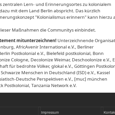
 zentralen Lern- und Erinnerungsortes zu kolonialem
zu mit dem Land Berlin abspricht. Das kürzlich
nnerungskonzept "Kolonialismus erinnern" kann hierzu a
 dieser Maßnahmen die Communitys einbindet.
tement mitunterzeichnen!
Unterzeichnende Organisa
nburg, AfricAvenir International e.V., Berliner
erlin Postkolonial e.V., Bielefeld postkolonial, Bonn
olonize Cologne, Decolonize Weimar, Deschoolonize e.V., 
haft für bedrohte Völker, glokal e.V., Göttingen Postkolon
ive Schwarze Menschen in Deutschland (ISD) e.V., Kassel
 Asiatisch-Deutsche Perspektiven e.V., [muc] münchen
ck Postkolonial, Tanzania Network e.V.
Impressum
Kontak