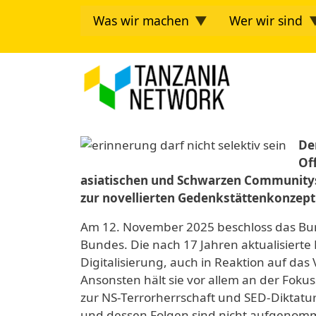
Direkt zum Inhalt
Was wir machen
Wer wir sind
Tanzania Ne
Image
De
Of
asiatischen und Schwarzen Communitys
zur novellierten Gedenkstättenkonzept
Am 12. November 2025 beschloss das Bun
Bundes. Die nach 17 Jahren aktualisierte
Digitalisierung, auch in Reaktion auf da
Ansonsten hält sie vor allem an der Fok
zur NS-Terrorherrschaft und SED-Diktatur
und dessen Folgen sind nicht aufgenom