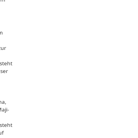
im
zur
steht
eser
na,
aji-
steht
uf