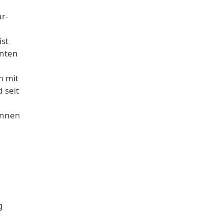
ur-
st
anten
m mit
 seit
innen
g