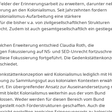
elder der Erinnerungsarbeit zu erweitern, darunter n
erung an den Kolonialismus. Seit Jahrzehnten fordern
lonialismus-Aufarbeitung eine stärkere
ie bisher v.a. von zivilgesellschaftlichen Strukturen
cht. Zudem ist auch gesamtgesellschaftlich ein gestieg
 solchen Erweiterung entschied Claudia Roth, die
gen Fokussierung auf NS- und SED-Unrecht fortzuschre
diese Fokussierung fortgeführt. Die Gedenkstättenkonz
schiedet.
nkstättenkonzeption wird Kolonialismus lediglich mit H
schung zu Sammlungsgut aus kolonialen Kontexten erwäh
t. Ein übergreifender Ansatz zur Auseinandersetzung 
amit bleibt Kolonialismus weiterhin aus der vom Bund
lossen. Weder werden für diesen Bereich vom Bund
 gestellt noch Förderstrukturen geschaffen. Auch die
ssicht gestellten zentralen Erinnerungsorts zu kolonia