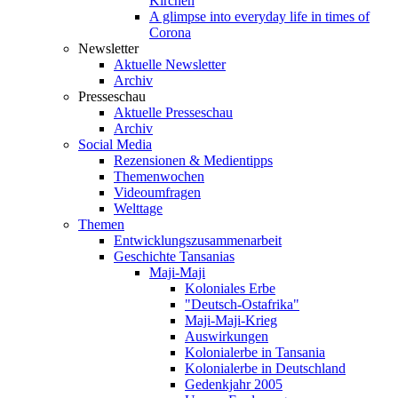
Kirchen
A glimpse into everyday life in times of
Corona
Newsletter
Aktuelle Newsletter
Archiv
Presseschau
Aktuelle Presseschau
Archiv
Social Media
Rezensionen & Medientipps
Themenwochen
Videoumfragen
Welttage
Themen
Entwicklungszusammenarbeit
Geschichte Tansanias
Maji-Maji
Koloniales Erbe
"Deutsch-Ostafrika"
Maji-Maji-Krieg
Auswirkungen
Kolonialerbe in Tansania
Kolonialerbe in Deutschland
Gedenkjahr 2005