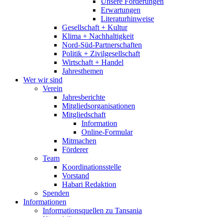
Unsere Forderungen
Erwartungen
Literaturhinweise
Gesellschaft + Kultur
Klima + Nachhaltigkeit
Nord-Süd-Partnerschaften
Politik + Zivilgesellschaft
Wirtschaft + Handel
Jahresthemen
Wer wir sind
Verein
Jahresberichte
Mitgliedsorganisationen
Mitgliedschaft
Information
Online-Formular
Mitmachen
Förderer
Team
Koordinationsstelle
Vorstand
Habari Redaktion
Spenden
Informationen
Informationsquellen zu Tansania