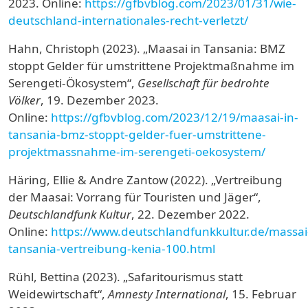
2023.
Online:
https://gfbvblog.com/2023/01/31/wie-
deutschland-internationales-recht-verletzt/
Hahn, Christoph (2023). „Maasai in Tansania: BMZ
stoppt Gelder für umstrittene Projektmaßnahme im
Serengeti-Ökosystem“,
Gesellschaft für bedrohte
Völker
, 19. Dezember 2023.
Online:
https://gfbvblog.com/2023/12/19/maasai-in-
tansania-bmz-stoppt-gelder-fuer-umstrittene-
projektmassnahme-im-serengeti-oekosystem/
Häring, Ellie & Andre Zantow (2022). „Vertreibung
der Maasai: Vorrang für Touristen und Jäger“,
Deutschlandfunk Kultur
, 22. Dezember 2022.
Online:
https://www.deutschlandfunkkultur.de/massai
tansania-vertreibung-kenia-100.html
Rühl, Bettina (2023). „Safaritourismus statt
Weidewirtschaft“,
Amnesty International
, 15. Februar