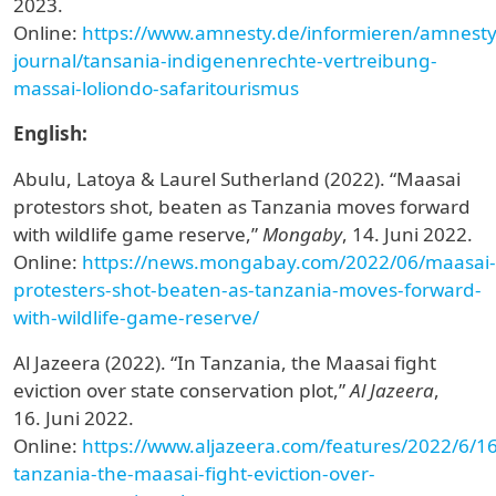
2023.
Online:
https://www.amnesty.de/informieren/amnesty
journal/tansania-indigenenrechte-vertreibung-
massai-loliondo-safaritourismus
English:
Abulu, Latoya & Laurel Sutherland (2022). “Maasai
protestors shot, beaten as Tanzania moves forward
with wildlife game reserve,”
Mongaby
, 14.
Juni 2022.
Online:
https://news.mongabay.com/2022/06/maasai-
protesters-shot-beaten-as-tanzania-moves-forward-
with-wildlife-game-reserve/
Al Jazeera (2022). “In Tanzania, the Maasai fight
eviction over state conservation plot,”
Al Jazeera
,
16.
Juni 2022.
Online:
https://www.aljazeera.com/features/2022/6/16
tanzania-the-maasai-fight-eviction-over-