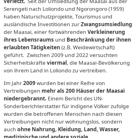
verletzt.
Seit der Umsiedlung der Maasai aus der
Serengeti nach Loliondo und Ngorongoro (1959)
haben Naturschutzprojekte, Tourismus und
ausländische Investitionen zur
Zwangsumsiedlung
der Maasai, einer fortwährenden
Verkleinerung
ihres Lebensraums
und
Beschränkung der ihnen
erlaubten Tätigkeiten
(z.B. Weidewirtschaft)
geführt. Zwischen 2009 und 2022 versuchten
Sicherheitskräfte
viermal
, die Maasai-Bevölkerung
von ihrem Land in Loliondo zu vertreiben.
Im Jahr
2009
wurden bei einer Reihe von
Vertreibungen
mehr als 200 Häuser der Maasai
niedergebrannt.
Einem Bericht des UN-
Sonderberichterstatter für indigene Völker zufolge
wurden die betroffenen Menschen nach diesen
Vertreibungen nicht nur wohnungslos, sondern
auch
ohne Nahrung, Kleidung, Land, Wasser,
medizinische und andere soziale