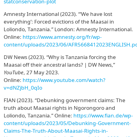
statconservation-plot
Amnesty International (2023). “‘We have lost
everything’: Forced evictions of the Maasai in
Loliondo, Tanzania.” London: Amnesty International.
Online:
https://www.amnesty.org/fr/wp-
content/uploads/2023/06/AFR5668412023ENGLISH.p
DW News (2023). “Why is Tanzania forcing the
Maasai off their ancestral lands? | DW News,”
YouTube
, 27 May 2023.
Online:
https://www.youtube.com/watch?
v=dNZjbH_0qIo
FIAN (2023). “Debunking government claims: The
truth about Maasai rights in Ngorongoro and
Loliondo, Tanzania.”
Online:
https://www.fian.de/wp-
content/uploads/2023/05/Debunking-Government-
Claims-The-Truth-About-Maasai-Rights-in-