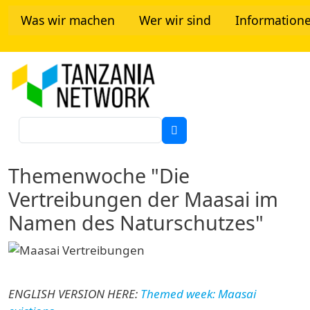
Direkt zum Inhalt
Was wir machen
Wer wir sind
Information
Tanzania Network
Suche
Themenwoche "Die
Vertreibungen der Maasai im
Namen des Naturschutzes"
ENGLISH VERSION HERE:
Themed week: Maasai