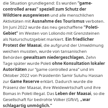
die Situation grundlegend: Es wurden
“game-
controlled areas” speziell zum Schutz der
Wildtiere ausgewiesen
und alle menschlichen
Aktivitäten mit
Ausnahme des Tourismus
verboten.
Im Juni 2022 wurde das neu geschaffene
“Poleti-
Gebiet”
im Westen von Loliondo mit Grenzsteinen
als Naturschutzgebiet markiert.
Ein friedlicher
Protest der Maasai
, die aufgrund der Umwidmung
weichen mussten, wurde von tansanischen
Behörden
gewaltsam niedergeschlagen.
Zehn
Tage später wurde Poleti
ohne Konsultation lokaler
Autoritäten
zur “game controlled area” und im
Oktober 2022 von Präsidentin Samir Suluhu Hassan
zur
Game Reserve
erklärt. Dadurch wurde die
Präsenz der Maasai, ihre Weidewirtschaft und ihre
Bomas in Poleti illegal. Das
Leben der Maasai
, so die
Gesellschaft für bedrohte Völker (GfbV),
„war
schlagartig unmöglich.“