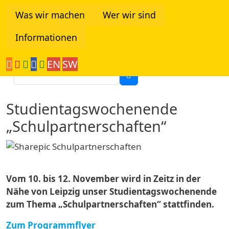
Direkt zum Inhalt
Was wir machen
Wer wir sind
Informationen
Tanzania Network
EN
SW
Suche
Studientagswochenende
„Schulpartnerschaften“
Vom 10. bis 12. November wird in Zeitz in der
Nähe von Leipzig unser Studientagswochenende
zum Thema „Schulpartnerschaften“ stattfinden.
Zum Programmflyer