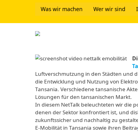
Direkt zum Inhalt
Was wir machen
Wer wir sind
Tanzania Network
Image
Di
T
Luftverschmutzung in den Städten und 
die Entwicklung und Nutzung von Elektro
Tansania. Verschiedene
tansanische Akt
Lösungen für den tansanischen Markt.
In diesem NetTalk beleuchteten wir die
p
denen der Sektor konfrontiert ist, und dis
zukunftssicher und nachhaltig
zu gestalt
E-Mobilität in Tansania sowie ihren Beit