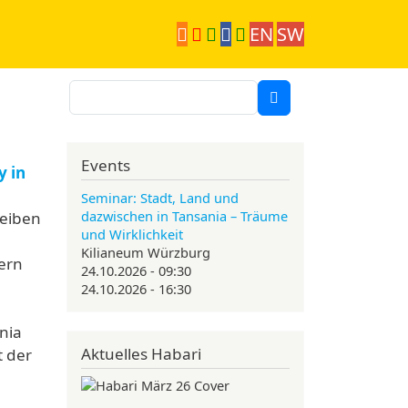
EN
SW
Suche
Events
y in
Seminar: Stadt, Land und
dazwischen in Tansania – Träume
reiben
und Wirklichkeit
Kilianeum Würzburg
dern
24.10.2026 - 09:30
24.10.2026 - 16:30
ania
Aktuelles Habari
t der