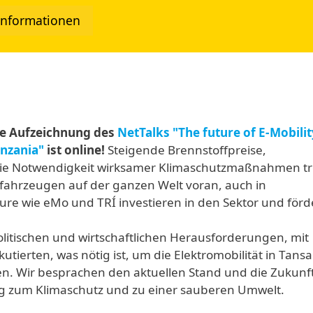
Informationen
e Aufzeichnung des
NetTalks "The future of E-Mobilit
anzania"
ist online!
Steigende Brennstoffpreise,
die Notwendigkeit wirksamer Klimaschutzmaßnahmen t
fahrzeugen auf der ganzen Welt voran, auch in
eure wie eMo und TRÍ
investieren in den Sektor und för
olitischen und wirtschaftlichen Herausforderungen
, mit
kutierten, was nötig ist, um die
Elektromobilität in Tans
en. Wir besprachen den aktuellen Stand und die Zukunf
rag zum Klimaschutz und zu einer sauberen Umwelt.