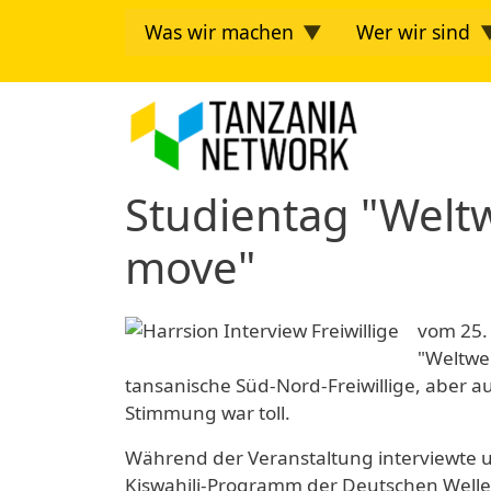
Direkt zum Inhalt
Was wir machen
Wer wir sind
Tanzania Ne
Studientag "Weltw
move"
vom 25. 
"Weltwei
tansanische Süd-Nord-Freiwillige, aber au
Stimmung war toll.
Während der Veranstaltung interviewte u
Kiswahili-Programm der Deutschen Welle