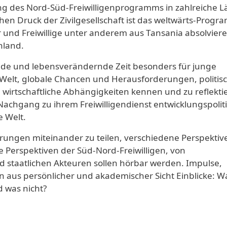
 des Nord-Süd-Freiwilligenprogramms in zahlreiche L
en Druck der Zivilgesellschaft ist das weltwärts-Prog
 und Freiwillige unter anderem aus Tansania absolvier
hland.
gende und lebensverändernde Zeit besonders für junge
Welt, globale Chancen und Herausforderungen, politis
irtschaftliche Abhängigkeiten kennen und zu reflekti
 Nachgang zu ihrem Freiwilligendienst entwicklungspolit
e Welt.
ahrungen miteinander zu teilen, verschiedene Perspektiv
e Perspektiven der Süd-Nord-Freiwilligen, von
d staatlichen Akteuren sollen hörbar werden. Impulse,
aus persönlicher und akademischer Sicht Einblicke: W
d was nicht?