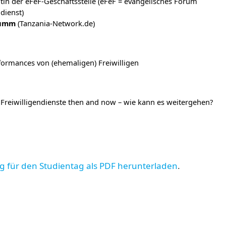
ntin der eFeF-Geschäftsstelle (eFeF = evangelisches Forum
dienst)
humm
(Tanzania-Network.de)
formances von (ehemaligen) Freiwilligen
 Freiwilligendienste then and now – wie kann es weitergehen?
 für den Studientag als PDF herunterladen
.