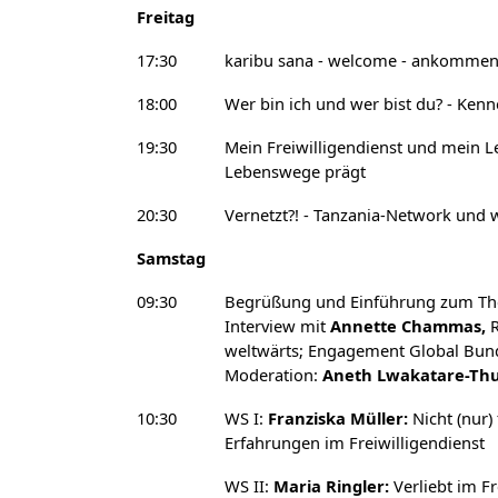
Freitag
17:30
karibu sana - welcome - ankomme
18:00
Wer bin ich und wer bist du? - Ke
19:30
Mein Freiwilligendienst und mein Le
Lebenswege prägt
20:30
Vernetzt?! - Tanzania-Network und w
Samstag
09:30
Begrüßung und Einführung zum The
Interview mit
Annette Chammas,
R
weltwärts; Engagement Global Bund
Moderation:
Aneth Lwakatare-T
10:30
WS I:
Franziska Müller:
Nicht (nur) 
Erfahrungen im Freiwilligendienst
WS II:
Maria Ringler:
Verliebt im Fr