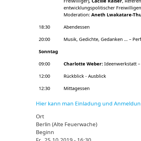
Freiwilliger),
Cäcilie Raiser
, Refere
entwicklungspolitischer Freiwilligen
Moderation:
Aneth Lwakatare-T
18:30
Abendessen
20:00
Musik, Gedichte, Gedanken … – Per
Sonntag
09:00
Charlotte Weber:
Ideenwerkstatt –
12:00
Rückblick - Ausblick
12:30
Mittagessen
Hier kann man Einladung und Anmeldung
Ort
Berlin (Alte Feuerwache)
Beginn
Fr., 25.10.2019 - 16:30