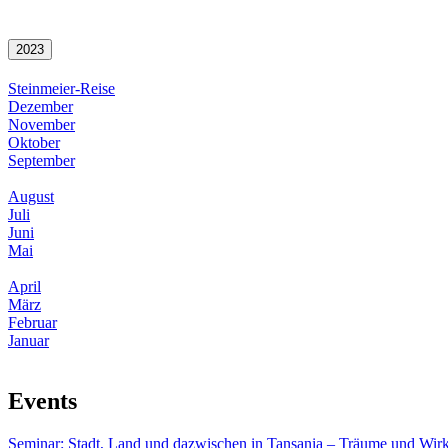
2023
Steinmeier-Reise
Dezember
November
Oktober
September
August
Juli
Juni
Mai
April
März
Februar
Januar
Events
Seminar: Stadt, Land und dazwischen in Tansania – Träume und Wirk