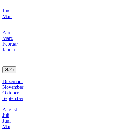
Juni
Mai
April
März
Februar
Januar
2025
Dezember
November
Oktober
September
August
Juli
Juni
Mai