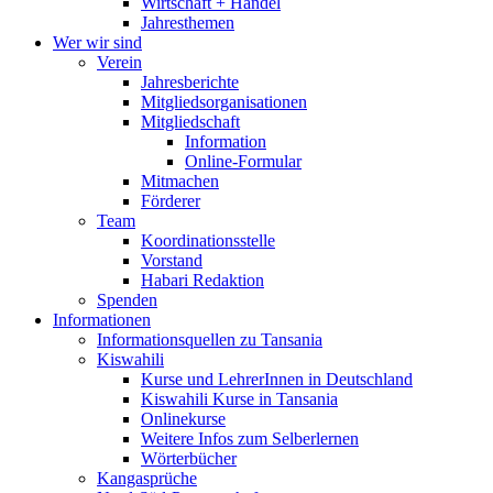
Wirtschaft + Handel
Jahresthemen
Wer wir sind
Verein
Jahresberichte
Mitgliedsorganisationen
Mitgliedschaft
Information
Online-Formular
Mitmachen
Förderer
Team
Koordinationsstelle
Vorstand
Habari Redaktion
Spenden
Informationen
Informationsquellen zu Tansania
Kiswahili
Kurse und LehrerInnen in Deutschland
Kiswahili Kurse in Tansania
Onlinekurse
Weitere Infos zum Selberlernen
Wörterbücher
Kangasprüche