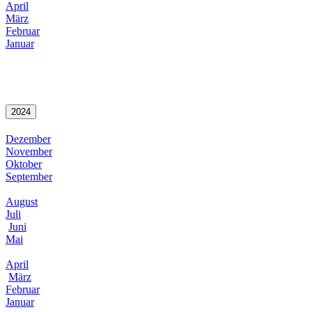
April
März
Februar
Januar
2024
Dezember
November
Oktober
September
August
Juli
Juni
Mai
April
März
Februar
Januar