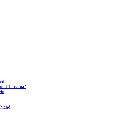
eit
uert Tansania?
ein
chland