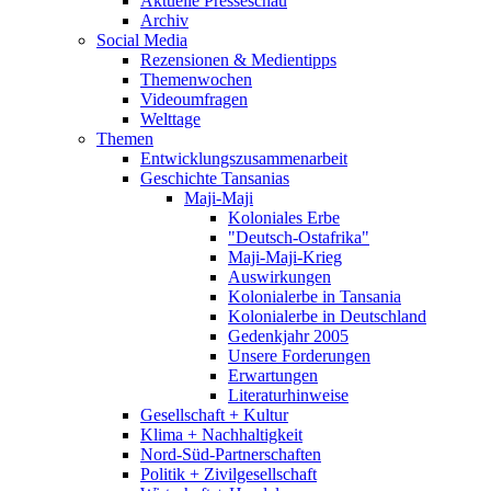
Aktuelle Presseschau
Archiv
Social Media
Rezensionen & Medientipps
Themenwochen
Videoumfragen
Welttage
Themen
Entwicklungszusammenarbeit
Geschichte Tansanias
Maji-Maji
Koloniales Erbe
"Deutsch-Ostafrika"
Maji-Maji-Krieg
Auswirkungen
Kolonialerbe in Tansania
Kolonialerbe in Deutschland
Gedenkjahr 2005
Unsere Forderungen
Erwartungen
Literaturhinweise
Gesellschaft + Kultur
Klima + Nachhaltigkeit
Nord-Süd-Partnerschaften
Politik + Zivilgesellschaft