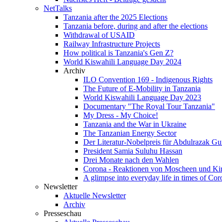
NetTalks
Tanzania after the 2025 Elections
Tanzania before, during and after the elections
Withdrawal of USAID
Railway Infrastructure Projects
How political is Tanzania's Gen Z?
World Kiswahili Language Day 2024
Archiv
ILO Convention 169 - Indigenous Rights
The Future of E-Mobility in Tanzania
World Kiswahili Language Day 2023
Documentary "The Royal Tour Tanzania"
My Dress - My Choice!
Tanzania and the War in Ukraine
The Tanzanian Energy Sector
Der Literatur-Nobelpreis für Abdulrazak G
President Samia Suluhu Hassan
Drei Monate nach den Wahlen
Corona - Reaktionen von Moscheen und Ki
A glimpse into everyday life in times of Cor
Newsletter
Aktuelle Newsletter
Archiv
Presseschau