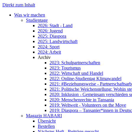
Direkt zum Inhalt
Was wir machen
Studientage
2026: Stadt - Land
2026: Jugend
2025: Diaspora
2025: Landwirtschaft
2024: Sport
2024: Arbeit
Archiv
2023: Schulpartnerschaften
2023: Tourismus
2022: Wirtschaft und Handel
2022: Online-Studientag Klimawandel
2021: #Beziehungsweise - Partnerschaftsarb
2021: Politische Weichenstellung: Wohin ste
2020: Inklusion - Gemeinsam verschieden s
2020: Menschenrechte in Tansania
2019: Weltweit - Volunteers on the Move
2019: Diaspora – Tansanier*innen in Deuts
Magazin HABARI
Übersicht
Bestellen
Nächstes Heft - Beiträge gesucht