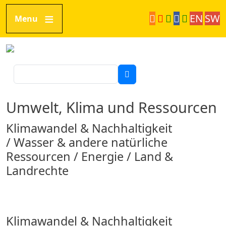
Direkt zum Inhalt
EN
SW
Menu
Tanzania Network
Suche
Umwelt, Klima und Ressourcen
Klimawandel & Nachhaltigkeit
/ Wasser & andere natürliche
Ressourcen / Energie / Land &
Landrechte
Klimawandel & Nachhaltigkeit