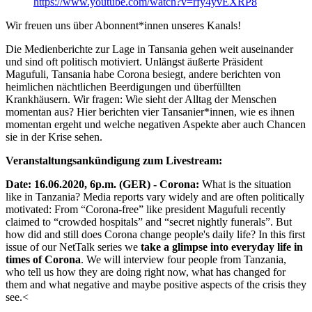
https://www.youtube.com/watch?v=rfy4yvEXRP8
Wir freuen uns über Abonnent*innen unseres Kanals!
Die Medienberichte zur Lage in Tansania gehen weit auseinander
und sind oft politisch motiviert. Unlängst äußerte Präsident
Magufuli, Tansania habe Corona besiegt, andere berichten von
heimlichen nächtlichen Beerdigungen und überfüllten
Krankhäusern. Wir fragen: Wie sieht der Alltag der Menschen
momentan aus? Hier berichten vier Tansanier*innen, wie es ihnen
momentan ergeht und welche negativen Aspekte aber auch Chancen
sie in der Krise sehen.
Veranstaltungsankündigung zum Livestream:
Date: 16.06.2020, 6p.m. (GER) - Corona:
What is the situation
like in Tanzania? Media reports vary widely and are often politically
motivated: From “Corona-free” like president Magufuli recently
claimed to “crowded hospitals” and “secret nightly funerals”. But
how did and still does Corona change people's daily life? In this first
issue of our NetTalk series we
take a glimpse into everyday life in
times of Corona
. We will interview four people from Tanzania,
who tell us how they are doing right now, what has changed for
them and what negative and maybe positive aspects of the crisis they
see.<