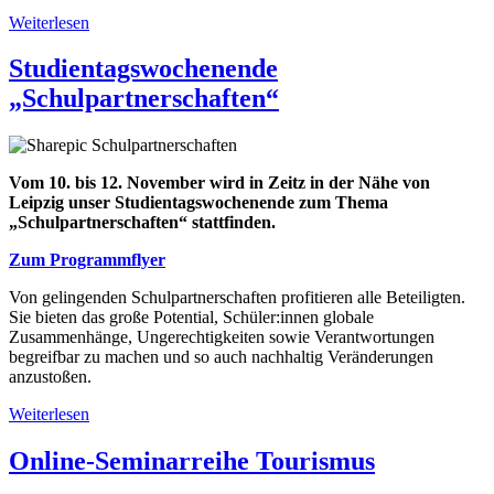
Weiterlesen
über
Seminarwochenende
"Gutes
Studientagswochenende
Leben
„Schulpartnerschaften“
für
alle?!-
Sport
in
Tansania"
Vom 10. bis 12. November wird in Zeitz in der Nähe von
Leipzig unser Studientagswochenende zum Thema
„Schulpartnerschaften“ stattfinden.
Zum Programmflyer
Von gelingenden Schulpartnerschaften profitieren alle Beteiligten.
Sie bieten das große Potential, Schüler:innen globale
Zusammenhänge, Ungerechtigkeiten sowie Verantwortungen
begreifbar zu machen und so auch nachhaltig Veränderungen
anzustoßen.
Weiterlesen
über
Studientagswochenende
„Schulpartnerschaften“
Online-Seminarreihe Tourismus