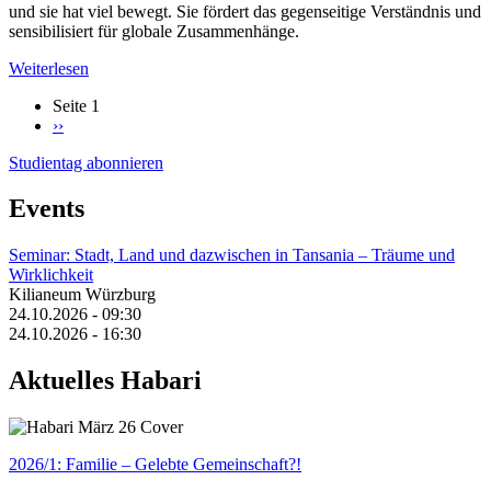
und sie hat viel bewegt. Sie fördert das gegenseitige Verständnis und
sensibilisiert für globale Zusammenhänge.
Weiterlesen
über
#Beziehungsweise
Seite 1
-
Nächste
››
Auf
Seitennummerierung
Seite
dem
Studientag abonnieren
Weg
zu
Events
einem
neuen
Verständnis
Seminar: Stadt, Land und dazwischen in Tansania – Träume und
in
Wirklichkeit
der
Kilianeum Würzburg
Partnerschaftsarbeit
24.10.2026 - 09:30
24.10.2026 - 16:30
Aktuelles Habari
2026/1: Familie
– Gelebte Gemeinschaft?!