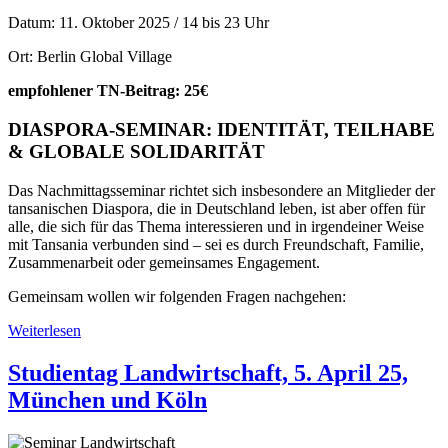
Aufbruch
und
Datum: 11. Oktober 2025 / 14 bis 23 Uhr
Alltag
Ort: Berlin Global Village
am
14.
empfohlener TN-Beitrag: 25€
März
2026
DIASPORA-SEMINAR: IDENTITÄT, TEILHABE
& GLOBALE SOLIDARITÄT
Das Nachmittagsseminar richtet sich insbesondere an Mitglieder der
tansanischen Diaspora, die in Deutschland leben, ist aber offen für
alle, die sich für das Thema interessieren und in irgendeiner Weise
mit Tansania verbunden sind – sei es durch Freundschaft, Familie,
Zusammenarbeit oder gemeinsames Engagement.
Gemeinsam wollen wir folgenden Fragen nachgehen:
Weiterlesen
über
Seminar
Diaspora
Studientag Landwirtschaft, 5. April 25,
und
München und Köln
25-
jähriges
Jubiläum