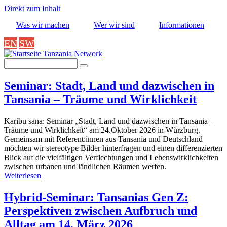
Direkt zum Inhalt
Was wir machen
Wer wir sind
Informationen
EN
SW
Tanzania Network
Suche
Seminar: Stadt, Land und dazwischen in
Tansania – Träume und Wirklichkeit
Karibu sana: Seminar „Stadt, Land und dazwischen in Tansania –
Träume und Wirklichkeit“ am 24.Oktober 2026 in Würzburg.
Gemeinsam mit Referent:innen aus Tansania und Deutschland
möchten wir stereotype Bilder hinterfragen und einen differenzierten
Blick auf die vielfältigen Verflechtungen und Lebenswirklichkeiten
zwischen urbanen und ländlichen Räumen werfen.
Weiterlesen
über
Seminar:
Stadt,
Hybrid-Seminar: Tansanias Gen Z:
Land
Perspektiven zwischen Aufbruch und
und
dazwischen
Alltag am 14. März 2026