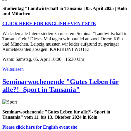
des
Tanzania
Studientag "Landwirtschaft in Tansania | 05. April 2025 | Köln
Network
und München
e.V.
CLICK HERE FOR ENGLISH EVENT SITE
Wir laden alle Interessierten zu unserem Seminar "Landwirtschaft in
Tansania" ein! Dieses Mal tagen wir parallel an zwei Orten: Köln
und München. Leipzig mussten wir leider aufgrund zu geringer
Anmeldezahlen absagen. KARIBUNI WOTE!
Wann: Samstag, 05. April 10:00 - 16:30 Uhr
Weiterlesen
über
Studientag
Landwirtschaft,
Seminarwochenende "Gutes Leben für
5.
alle?!- Sport in Tansania"
April
25,
München
und
Köln
Seminarwochenende "Gutes Leben für alle?!- Sport in
Tansania" vom 11. bis 13. Oktober 2024 in Köln
Please click here for English event site