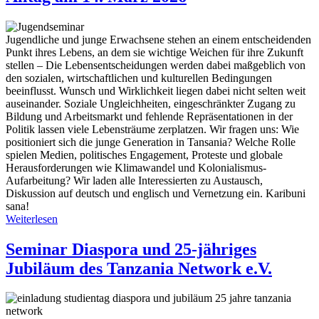
in
Tansania
–
Jugendliche und junge Erwachsene stehen an einem entscheidenden
Träume
Punkt ihres Lebens, an dem sie wichtige Weichen für ihre Zukunft
und
stellen – Die Lebensentscheidungen werden dabei maßgeblich von
Wirklichkeit
den sozialen, wirtschaftlichen und kulturellen Bedingungen
beeinflusst. Wunsch und Wirklichkeit liegen dabei nicht selten weit
auseinander. Soziale Ungleichheiten, eingeschränkter Zugang zu
Bildung und Arbeitsmarkt und fehlende Repräsentationen in der
Politik lassen viele Lebensträume zerplatzen. Wir fragen uns: Wie
positioniert sich die junge Generation in Tansania? Welche Rolle
spielen Medien, politisches Engagement, Proteste und globale
Herausforderungen wie Klimawandel und Kolonialismus-
Aufarbeitung? Wir laden alle Interessierten zu Austausch,
Diskussion auf deutsch und englisch und Vernetzung ein. Karibuni
sana!
Weiterlesen
über
Hybrid-
Seminar:
Seminar Diaspora und 25-jähriges
Tansanias
Jubiläum des Tanzania Network e.V.
Gen
Z:
Perspektiven
zwischen