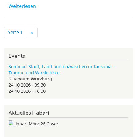
über #Beziehungsweise - Auf dem Weg zu ei
Weiterlesen
Seitennummerierung
Nächste Seite
Seite 1
››
Events
Seminar: Stadt, Land und dazwischen in Tansania –
Träume und Wirklichkeit
Kilianeum Würzburg
24.10.2026 - 09:30
24.10.2026 - 16:30
Aktuelles Habari