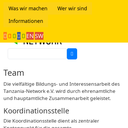
Direkt zum Inhalt
Was wir machen
Wer wir sind
Informationen
Tanzania Network
EN
SW
Suche
Team
Die vielfältige Bildungs- und Interessensarbeit des
Tanzania-Network e.V. wird durch ehrenamtliche
und hauptamtliche Zusammenarbeit geleistet.
Koordinationsstelle
Die Koordinationsstelle dient als zentraler
Knotenpunkt für die gesamte