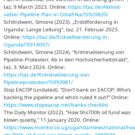
taz, 9 March 2023. Online:
https://taz.de/Aktivist-
ueber-Pipeline-Plan-in-Ostafrika/!5920820/
Schlindwein, Simone (2023). „Erdölförderung in
Uganda: Lange Leitung“, taz, 21. Februar 2023.
Online:
https://taz.de/Erdoelfoerderung-in-
Uganda/!5914097/
Schlindwein, Simone (2024). “Kriminalisierung von
Pipeline-Protesten: Ab in den Hochsicherheitstrakt”,
taz, 3. März 2024. Online:
https://taz.de/Kriminalisierung-von-
Pipelineprotesten/!5993981/
Stop EACOP (undated). “Don’t bank on EACOP: Who’s
backing the pipeline and who’s ruled it out?” Online:
https://www.stopeacop.net/banks-checklist
The Daily Monitor (2022). “How Shs700b oil fund was
blown quietly,” 11 January 2020. Online:
https://www.monitor.co.ug/uganda/news/national/ho
shs700b-oil-fund-was-blown-quietly--1869036