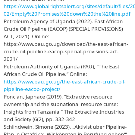
https://www.globalrightsalert.org/sites/default/files/2
02/Empty%20Promises%20down%20the%20line.pdf
Petroleum Agency of Uganda (2022). East African
Crude Oil Pipeline (EACOP) (SPECIAL PROVISIONS)
ACT, 2021). Online:
https://www.pau.go.ug/download/the-east-african-
crude-oil-pipeline-eacop-special-provisions-act-
2021/
Petroleum Authority of Uganda (PAU), “The East
African Crude Oil Pipeline.” Online:
https://www.pau.go.ug/the-east-african-crude-oil-
pipeline-eacop-project/
Poncian, Japhace (2019). “Extractive resource
ownership and the subnational resource curse:
Insights from Tanzania,” The Extractive Industries
and Society (6(2), pp. 332-342
Schlindwein, Simone (2023). „Aktivist über Pipeline-
Plan in Ostafrika: ‚Wir könnten in Berufung gehen‘“,