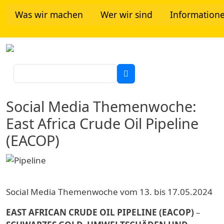
Direkt zum Inhalt
Was wir machen
Wer wir sind
Information
Tanzania Network
Suche
Social Media Themenwoche:
East Africa Crude Oil Pipeline
(EACOP)
Social Media Themenwoche vom 13. bis 17.05.2024
EAST AFRICAN CRUDE OIL PIPELINE (EACOP)
–