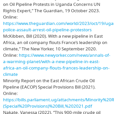
on Oil Pipeline Protests in Uganda Concerns UN
Rights Expert,” The Guardian, 19 October 2023.
Online:
https://www.theguardian.com/world/2023/oct/19/ug
police-assault-arrest-oil-pipeline-protestors
McKibben, Bill (2020). With a new pipeline in East
Africa, an oil company flouts France’s leadership on
climate,” The New Yorker, 10 September 2020.
Online:
https://www.newyorker.com/news/annals-of-
a-warming-planet/with-a-new-pipeline-in-east-
africa-an-oil-company-flouts-frances-leadership-on-
climate
Minority Report on the East African Crude Oil
Pipeline (EACOP) Special Provisions Bill (2021).
Online:
https://bills.parliament.ug/attachments/Minorit
(Special%20Provisions)%20Bill,%202021.pdf
Nakate, Vanessa (2022). “This 900-mile crude oil