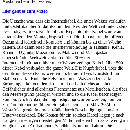
Ausfällen betroffen waren.
Hier geht es zum Video
Die Ursache war, dass die Internetkabel, die unter Wasser verlaufen
und Ostafrika über Südafrika mit dem Rest der Welt verbinden, stark
beschädigt wurden. Ein Schiff zur Reparatur der Kabel wurde am
darauffolgenden Montag losgeschickt. Die Reparaturen im offenen
Ozean sind jedoch sehr komplex und können bis zu einer Woche
dauern. Bis dahin blieb die Internetverbindung in Tansania, Kenia,
Ruanda, Uganda, Mozambique, Malawi und Madagaskar
eingeschränkt. Weltweit verlaufen über 90% der
Internetverbindungen über unter Wasser verlegte Kabel. Über 500
dieser Kabel verbinden die ganze Welt. Die Kupferkabel, über die
der Strom fließen kann, werden noch durch Teer, Kunststoff und
Stahl verstärkt. Einfache Felsstürze unter Wasser oder starke
Strömungen können dem Konstrukt deshalb nichts anhaben.
Gefährlicher sind allerdings Fischernetze aus Metallstreben, die über
den Meeresgrund gezogen werden und so die Kabel beschädigen
können. Auch Anker, die ungünstig abgeworfen werden, können
zur Durchtrennung führen. So gab es bereits im März 2024 in
Westafrika große Internetausfälle durch Beschädigungen an der
Unterwasserkabel. Die Kosten für ein solches Kabel liegen je nach
Länge im niedrigen dreistelligen Millionenbereich – das ist wenig im
Vergleich zum Aufbau einer Satelliten-Kommunikation. Die