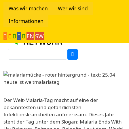
Direkt zum Inhalt
Was wir machen
Wer wir sind
Informationen
Tanzania Network
EN
SW
Suche
Image
Der Welt-Malaria-Tag macht auf eine der
bekanntesten und
gefährlichsten
Infektionskrankheiten
aufmerksam. Dieses Jahr
steht der Tag unter dem Slogan:
Malaria Ends With
Us: Reinvest, Reimagine, Reignite
. Laut dem „World