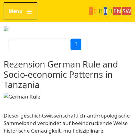
Direkt zum Inhalt
EN
SW
Menu
Tanzania Network
Suche
Rezension German Rule and
Socio-economic Patterns in
Tanzania
Dieser geschichtswissenschaftlich-anthropologische
Sammelband verbindet auf beeindruckende Weise
historische Genauigkeit, multidisziplinäre