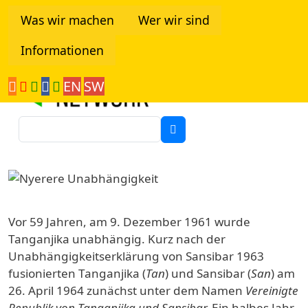
Direkt zum Inhalt
Was wir machen
Wer wir sind
Informationen
Tanzania Network
EN
SW
Suche
Image
Vor 59 Jahren, am 9. Dezember 1961 wurde
Tanganjika unabhängig. Kurz nach der
Unabhängigkeitserklärung von Sansibar 1963
fusionierten Tanganjika (
Tan
) und Sansibar (
San
) am
26. April 1964 zunächst unter dem Namen
Vereinigte
Republik von Tanganjika und Sansibar.
Ein halbes Jahr