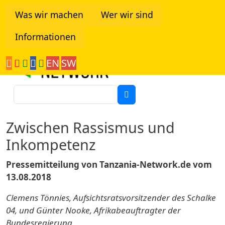
Direkt zum Inhalt
Was wir machen
Wer wir sind
Informationen
Tanzania Network
EN
SW
Suche
Zwischen Rassismus und
Inkompetenz
Pressemitteilung von Tanzania-Network.de vom
13.08.2018
Clemens Tönnies, Aufsichtsratsvorsitzender des Schalke
04, und Günter Nooke, Afrikabeauftragter der
Bundesregierung