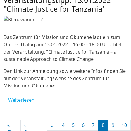
Veranstaltungstipp: 13.01.2022
"Climate Justice for Tanzania'
Das Zentrum für Mission und Ökumene lädt ein zum
Online -Dialog am 13.01.2022 | 16:00 – 18:00 Uhr. Titel
der Veranstaltung: "Climate Justice for Tanzania – a
sustainable Approach to Climate Change"
Den Link zur Anmeldung sowie weitere Infos finden Sie
auf der Veranstaltungswebsite des Zentrum für
Mission und Ökumene:
über Veranstaltungstipp: 13.01.2022 "Climat
Weiterlesen
Seitennummerierung
«
‹
…
4
5
6
7
8
9
10