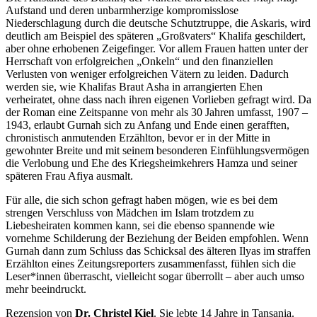
Aufstand und deren unbarmherzige kompromisslose
Niederschlagung durch die deutsche Schutztruppe, die Askaris, wird
deutlich am Beispiel des späteren „Großvaters“ Khalifa geschildert,
aber ohne erhobenen Zeigefinger. Vor allem Frauen hatten unter der
Herrschaft von erfolgreichen „Onkeln“ und den finanziellen
Verlusten von weniger erfolgreichen Vätern zu leiden. Dadurch
werden sie, wie Khalifas Braut Asha in arrangierten Ehen
verheiratet, ohne dass nach ihren eigenen Vorlieben gefragt wird. Da
der Roman eine Zeitspanne von mehr als 30 Jahren umfasst, 1907 –
1943, erlaubt Gurnah sich zu Anfang und Ende einen gerafften,
chronistisch anmutenden Erzählton, bevor er in der Mitte in
gewohnter Breite und mit seinem besonderen Einfühlungsvermögen
die Verlobung und Ehe des Kriegsheimkehrers Hamza und seiner
späteren Frau Afiya ausmalt.
Für alle, die sich schon gefragt haben mögen, wie es bei dem
strengen Verschluss von Mädchen im Islam trotzdem zu
Liebesheiraten kommen kann, sei die ebenso spannende wie
vornehme Schilderung der Beziehung der Beiden empfohlen. Wenn
Gurnah dann zum Schluss das Schicksal des älteren Ilyas im straffen
Erzählton eines Zeitungsreporters zusammenfasst, fühlen sich die
Leser*innen überrascht, vielleicht sogar überrollt – aber auch umso
mehr beeindruckt.
Rezension von
Dr. Christel Kiel
. Sie lebte 14 Jahre in Tansania.