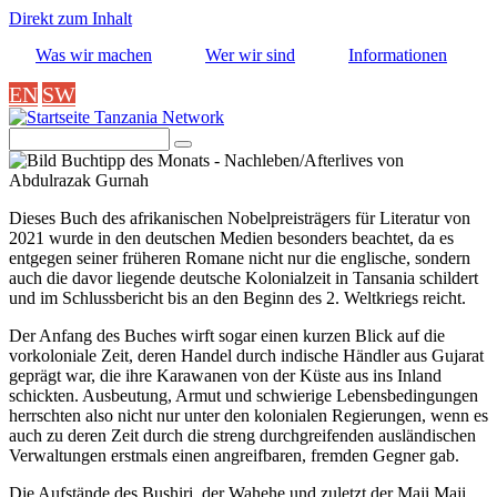
Direkt zum Inhalt
Was wir machen
Wer wir sind
Informationen
EN
SW
Tanzania Network
Suche
Image
Dieses Buch des afrikanischen Nobelpreisträgers für Literatur von
2021 wurde in den deutschen Medien besonders beachtet, da es
entgegen seiner früheren Romane nicht nur die englische, sondern
auch die davor liegende deutsche Kolonialzeit in Tansania schildert
und im Schlussbericht bis an den Beginn des 2. Weltkriegs reicht.
Der Anfang des Buches wirft sogar einen kurzen Blick auf die
vorkoloniale Zeit, deren Handel durch indische Händler aus Gujarat
geprägt war, die ihre Karawanen von der Küste aus ins Inland
schickten. Ausbeutung, Armut und schwierige Lebensbedingungen
herrschten also nicht nur unter den kolonialen Regierungen, wenn es
auch zu deren Zeit durch die streng durchgreifenden ausländischen
Verwaltungen erstmals einen angreifbaren, fremden Gegner gab.
Die Aufstände des Bushiri, der Wahehe und zuletzt der Maji Maji