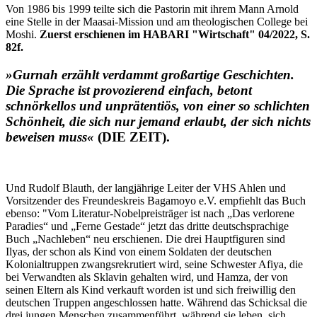
Von 1986 bis 1999 teilte sich die Pastorin mit ihrem Mann Arnold
eine Stelle in der Maasai-Mission und am theologischen College bei
Moshi.
Zuerst erschienen im HABARI "Wirtschaft" 04/2022, S.
82f.
»Gurnah erzählt verdammt großartige Geschichten.
Die Sprache ist provozierend einfach, betont
schnörkellos und unprätentiös, von einer so schlichten
Schönheit, die sich nur jemand erlaubt, der sich nichts
beweisen muss«
(DIE ZEIT).
Und Rudolf Blauth, der langjährige Leiter der VHS Ahlen und
Vorsitzender des Freundeskreis Bagamoyo e.V. empfiehlt das Buch
ebenso: "Vom Literatur-Nobelpreisträger ist nach „Das verlorene
Paradies“ und „Ferne Gestade“ jetzt das dritte deutschsprachige
Buch „Nachleben“ neu erschienen. Die drei Hauptfiguren sind
Ilyas, der schon als Kind von einem Soldaten der deutschen
Kolonialtruppen zwangsrekrutiert wird, seine Schwester Afiya, die
bei Verwandten als Sklavin gehalten wird, und Hamza, der von
seinen Eltern als Kind verkauft worden ist und sich freiwillig den
deutschen Truppen angeschlossen hatte. Während das Schicksal die
drei jungen Menschen zusammenführt, während sie leben, sich