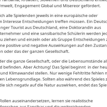
Umwelt, Engagement Global und Misereor gefördert.
ich alle Spielenden jeweils in eine europäische oder
rem Interesse Entscheidungen treffen müssen. Ein Deuts
junger Tourist aus Deutschland, eine Doktorandin aus
nternehmer und eine sansibarische Schülerin werden je
zu ziehen und einzeln oder als Gruppe Entscheidungen 
ene positive und negative Auswirkungen auf den Zustan
n oder das der ganzen Gesellschaft.
der die ganze Gesellschaft, oder die Lebensumstände al
d befinden. Aber Achtung! Das Spiel beginnt in der he
nd Klimawandel stellen. Nur wenige Fehltritte fehlen 
chen Lebensgrundlage. Sollten also während des Spieles 
ie sich negativ auf die Natur auswirken, endet das Spie
ollen auseinandersetzen, lernen sie realistische
Menschen aus Sansibar und die weitreichenden