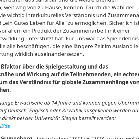
 weit weg von zu Hause, kennen. Durch die Wahl der
wie wichtig interkulturelles Verständnis und Zusammena
„ein Gutes Leben für Alle“ zu ermöglichen. Sicherlich ist
vor allem ein Produkt der Zusammenarbeit mit einer
twicklung unterstützt hat. Für uns war das Spielerlebni
die alle beschäftigen, die eine längere Zeit im Ausland l
rtung wirklich auseinandersetzen.
paßfaktor über die Spielgestaltung und das
nähe und Wirkung auf die Teilnehmenden, ein echte
 um das Verständnis für globale Zusammenhänge vo
hen.
und junge Erwachsene ab 14 Jahre und können gegen Überna
f Deutsch, Englisch oder Kiswahili ausgeliehen werden od
direkt bei der Universität Siegen bestellt werden:
ll/de
a Grunenberg
- beide haben 2022 bis 2023 an dem welt