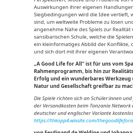
Auswirkungen ihrer eigenen Handlungen,
Siegbedingungen wird die Idee vertieft, 
sind, um weltweite Probleme zu lösen und 
angenehme Nähe des Spiels zur Realität 
sansibarischen Schule, welche die Spielen
ein kleinformatiges Abbild der Konflikte, 
und sich dort mit ihrer eigenen Verantwo
„A Good Life for All“ ist für uns vom S
Rahmenprogramm, bis hin zur Realitäts
Erfolg und ein wunderbares Werkzeug
Natur und Gesellschaft greifbar zu mac
Die Spiele richten sich an Schüler:innen 
der Versandkosten beim Tanzania Network au
deutscher und englischer Variante kostenlos 
https://thkopp4.wixsite.com/thegoodlifefora
von
Ferdinand de Weldige und Johann