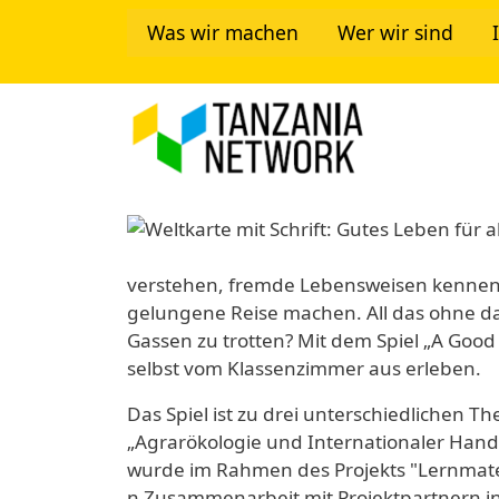
Direkt zum Inhalt
Was wir machen
Wer wir sind
Tanzania Ne
Image
verstehen, fremde Lebensweisen kennen
gelungene Reise machen. All das ohne da
Gassen zu trotten? Mit dem Spiel „A Good 
selbst vom Klassenzimmer aus erleben.
Das Spiel ist zu drei unterschiedlichen T
„Agrarökologie und Internationaler Hande
wurde im Rahmen des Projekts "Lernmateri
n Zusammenarbeit mit Projektpartnern in