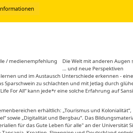
Informationen
twork
Die Welt mit anderen Augen
… und neue Perspektiven
lernen und im Austausch Unterschiede erkennen - ein
s Sparschwein zu schlachten und mit Jetlag durch glü
Life For All“ kann jede*r eine solche Erfahrung auf Sans
hemenbereichen erhältlich: „Tourismus und Kolonialität“,
l“ sowie „Digitalität und Bergbau“. Das Bildungsmateri
alien für das Gute Leben für alle" an der Universität 
 Tansania, Kroatien, Slowenien und Deutschland entwic