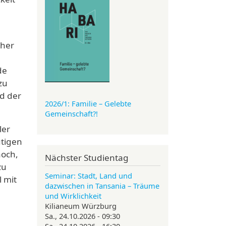
cher
de
zu
d der
2026/1: Familie
– Gelebte
Gemeinschaft?!
ler
utigen
noch,
Nächster Studientag
zu
Seminar: Stadt, Land und
l mit
dazwischen in Tansania – Träume
und Wirklichkeit
Kilianeum Würzburg
Sa., 24.10.2026 - 09:30
Sa., 24.10.2026 - 16:30