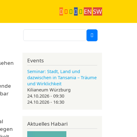
EN
SW
Suche
Events
 sehen
Seminar: Stadt, Land und
dazwischen in Tansania – Träume
e
und Wirklichkeit
hende
Kilianeum Würzburg
ibar
24.10.2026 - 09:30
24.10.2026 - 16:30
al
Aktuelles Habari
Siegen
kelt