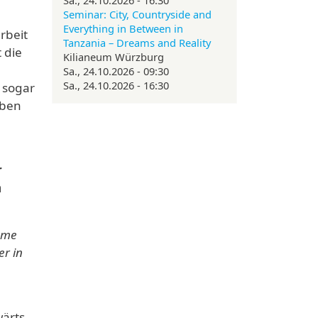
Seminar: City, Countryside and
Everything in Between in
rbeit
Tanzania – Dreams and Reality
 die
Kilianeum Würzburg
Sa., 24.10.2026 - 09:30
Sa., 24.10.2026 - 16:30
s sogar
eben
r
n
hme
er in
wärts