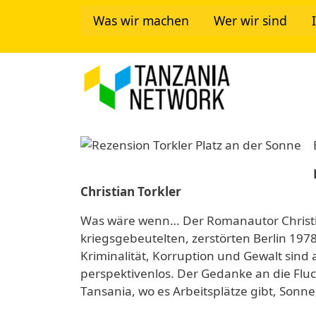
Direkt zum Inhalt
Was wir machen
Wer wir sind
Tanzania Ne
Image
Christian Torkler
Was wäre wenn… Der Romanautor Christia
kriegsgebeutelten, zerstörten Berlin 197
Kriminalität, Korruption und Gewalt sind
perspektivenlos. Der Gedanke an die Fluch
Tansania, wo es Arbeitsplätze gibt, Sonn