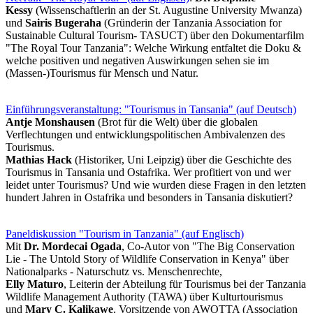
Kessy
(Wissenschaftlerin an der St. Augustine University Mwanza)
und
Sairis Bugeraha
(Gründerin der Tanzania Association for
Sustainable Cultural Tourism- TASUCT) über den Dokumentarfilm
"The Royal Tour Tanzania": Welche Wirkung entfaltet die Doku &
welche positiven und negativen Auswirkungen sehen sie im
(Massen-)Tourismus für Mensch und Natur.
Einführungsveranstaltung: "Tourismus in Tansania" (auf Deutsch)
Antje Monshausen
(Brot für die Welt) über die globalen
Verflechtungen und entwicklungspolitischen Ambivalenzen des
Tourismus.
Mathias Hack
(Historiker, Uni Leipzig) über die Geschichte des
Tourismus in Tansania und Ostafrika. Wer profitiert von und wer
leidet unter Tourismus? Und wie wurden diese Fragen in den letzten
hundert Jahren in Ostafrika und besonders in Tansania diskutiert?
Paneldiskussion "Tourism in Tanzania" (auf Englisch)
Mit
Dr. Mordecai Ogada
, Co-Autor von "The Big Conservation
Lie - The Untold Story of Wildlife Conservation in Kenya" über
Nationalparks - Naturschutz vs. Menschenrechte,
Elly Maturo
, Leiterin der Abteilung für Tourismus bei der Tanzania
Wildlife Management Authority (TAWA) über Kulturtourismus
und
Mary C. Kalikawe
, Vorsitzende von AWOTTA (Association