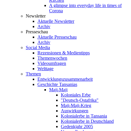
Kirchen
A glimpse into everyday life in times of
Corona
Newsletter
Aktuelle Newsletter
Archiv
Presseschau
Aktuelle Presseschau
Archiv
Social Media
Rezensionen & Medientipps
Themenwochen
Videoumfragen
Welttage
Themen
Entwicklungszusammenarbeit
Geschichte Tansanias
Maji-Maji
Koloniales Erbe
"Deutsch-Ostafrika"
Maji-Maji-Krieg
Auswirkungen
Kolonialerbe in Tansania
Kolonialerbe in Deutschland
Gedenkjahr 2005