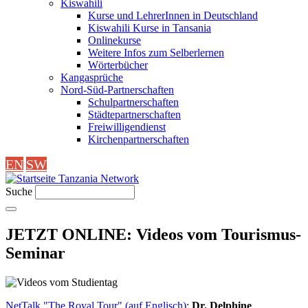
Kiswahili
Kurse und LehrerInnen in Deutschland
Kiswahili Kurse in Tansania
Onlinekurse
Weitere Infos zum Selberlernen
Wörterbücher
Kangasprüche
Nord-Süd-Partnerschaften
Schulpartnerschaften
Städtepartnerschaften
Freiwilligendienst
Kirchenpartnerschaften
EN
SW
Tanzania Network
Suche
JETZT ONLINE: Videos vom Tourismus-
Seminar
NetTalk "The Royal Tour" (auf Englisch)
:
Dr. Delphine