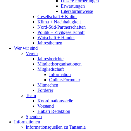
Unsere Forderungen
Erwartungen
Literaturhinweise
Gesellschaft + Kultur
Klima + Nachhaltigkeit
Nord-Süd-Partnerschaften
Politik + Zivilgesellschaft
Wirtschaft + Handel
Jahresthemen
Wer wir sind
Verein
Jahresberichte
Mitgliedsorganisationen
Mitgliedschaft
Information
Online-Formular
Mitmachen
Förderer
Team
Koordinationsstelle
Vorstand
Habari Redaktion
Spenden
Informationen
Informationsquellen zu Tansania