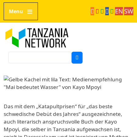
Direkt zum Inhalt
EN
SW
Menu
Tanzania Network
Suche
Image
Das mit dem „Katapultprisen“ für „das beste
schwedische Debüt des Jahres“ ausgezeichnete,
auch literarisch anspruchsvolle Buch der Kayo
Mpoyi, die selber in Tansania aufgewachsen ist,
spielt in Daressalaam und ist inspiriert von Mythen