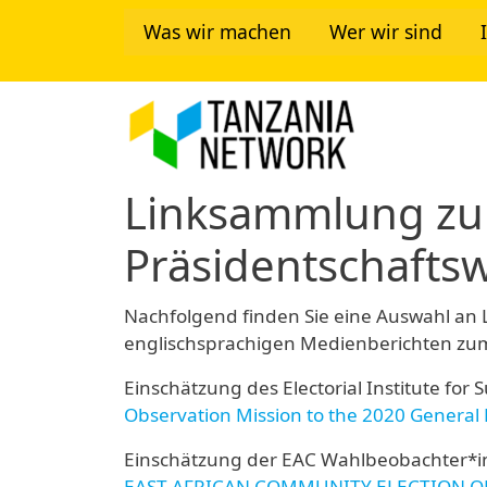
Direkt zum Inhalt
Was wir machen
Wer wir sind
Tanzania Ne
Linksammlung zu
Präsidentschafts
Nachfolgend finden Sie eine Auswahl an
englischsprachigen Medienberichten zum
Einschätzung des Electorial Institute for 
Observation Mission to the 2020 General 
Einschätzung der EAC Wahlbeobachter*i
EAST AFRICAN COMMUNITY ELECTION O