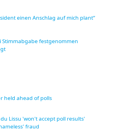
ident einen Anschlag auf mich plant“
 bei Stimmabgabe festgenommen
igt
er held ahead of polls
u Lissu 'won't accept poll results'
shameless' fraud