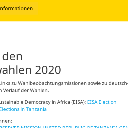
Informationen
twork
 den
wahlen 2020
 Links zu Wahlbeobachtungsmissionen sowie zu deutsch
 Verlauf der Wahlen.
Sustainable Democracy in Africa (EISA):
EISA Election
Elections in Tanzania
nnen:
BSERVER MISSION UNITED REPUBLIC OF TANZANIA GE