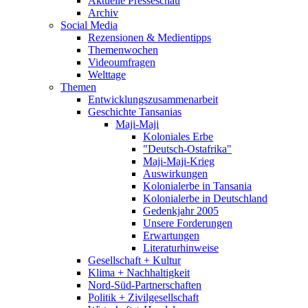
Aktuelle Presseschau
Archiv
Social Media
Rezensionen & Medientipps
Themenwochen
Videoumfragen
Welttage
Themen
Entwicklungszusammenarbeit
Geschichte Tansanias
Maji-Maji
Koloniales Erbe
"Deutsch-Ostafrika"
Maji-Maji-Krieg
Auswirkungen
Kolonialerbe in Tansania
Kolonialerbe in Deutschland
Gedenkjahr 2005
Unsere Forderungen
Erwartungen
Literaturhinweise
Gesellschaft + Kultur
Klima + Nachhaltigkeit
Nord-Süd-Partnerschaften
Politik + Zivilgesellschaft