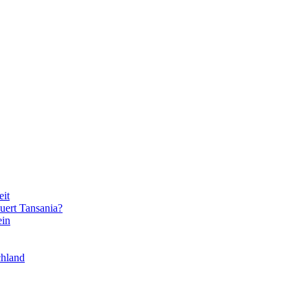
eit
uert Tansania?
ein
chland