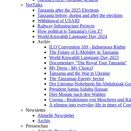
NetTalks
Tanzania after the 2025 Elections
Tanzania before, during and after the elections
Withdrawal of USAID
Railway Infrastructure Projects
How political is Tanzania's Gen Z?
World Kiswahili Language Day 2024
Archiv
ILO Convention 169 - Indigenous Rights
The Future of E-Mobility in Tanzania
World Kiswahili Language Day 2023
Documentary "The Royal Tour Tanzania"
My Dress - My Choice!
Tanzania and the War in Ukraine
The Tanzanian Energy Sector
Der Literatur-Nobelpreis für Abdulrazak G
President Samia Suluhu Hassan
Drei Monate nach den Wahlen
Corona - Reaktionen von Moscheen und Ki
A glimpse into everyday life in times of Cor
Newsletter
Aktuelle Newsletter
Archiv
Presseschau