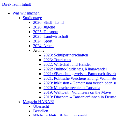
Direkt zum Inhalt
Was wir machen
Studientage
2026: Stadt - Land
2026: Jugend
2025: Diaspora
2025: Landwirtschaft
2024: Sport
2024: Arbeit
Archiv
2023: Schulpartnerschaften
2023: Tourismus
2022: Wirtschaft und Handel
2022: Online-Studientag Klimawandel
2021: #Beziehungsweise - Partnerschaftsarb
2021: Politische Weichenstellung: Wohin ste
2020: Inklusion - Gemeinsam verschieden s
2020: Menschenrechte in Tansania
2019: Weltweit - Volunteers on the Move
2019: Diaspora – Tansanier*innen in Deuts
Magazin HABARI
Übersicht
Bestellen
Nächstes Heft - Beiträge gesucht