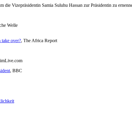
um die Vizepräsidentin Samia Suluhu Hassan zur Präsidentin zu ernennen
che Welle
 take over?
, The Africa Report
ZimLive.com
sident
, BBC
lichkeit