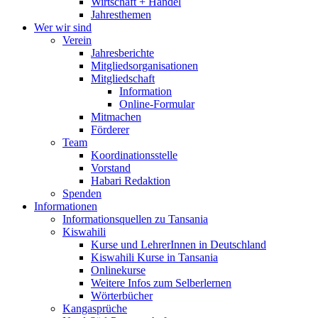
Wirtschaft + Handel
Jahresthemen
Wer wir sind
Verein
Jahresberichte
Mitgliedsorganisationen
Mitgliedschaft
Information
Online-Formular
Mitmachen
Förderer
Team
Koordinationsstelle
Vorstand
Habari Redaktion
Spenden
Informationen
Informationsquellen zu Tansania
Kiswahili
Kurse und LehrerInnen in Deutschland
Kiswahili Kurse in Tansania
Onlinekurse
Weitere Infos zum Selberlernen
Wörterbücher
Kangasprüche