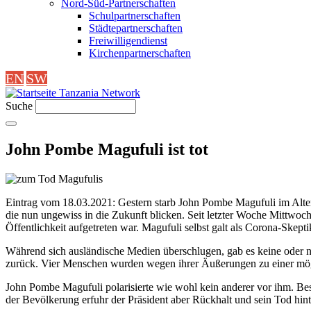
Nord-Süd-Partnerschaften
Schulpartnerschaften
Städtepartnerschaften
Freiwilligendienst
Kirchenpartnerschaften
EN
SW
Tanzania Network
Suche
John Pombe Magufuli ist tot
Eintrag vom 18.03.2021: Gestern starb John Pombe Magufuli im Alter
die nun ungewiss in die Zukunft blicken.
Seit letzter Woche Mittwoc
Öffentlichkeit aufgetreten war.
Magufuli selbst galt als Corona-Skepti
Während sich ausländische Medien überschlugen, gab es keine oder nu
zurück. Vier Menschen wurden wegen ihrer Äußerungen zu einer mög
John Pombe Magufuli polarisierte wie wohl kein anderer vor ihm. Bes
der Bevölkerung erfuhr der Präsident aber Rückhalt und sein Tod hint