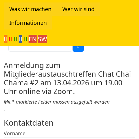
Direkt zum Inhalt
Was wir machen
Wer wir sind
Informationen
Tanzania Network
EN
SW
Suche
Anmeldung zum
Mitgliederaustauschtreffen Chat Chai
Chama #2 am 13.04.2026 um 19.00
Uhr online via Zoom.
Mit * markierte Felder müssen ausgefüllt werden
.
Chat Chai Chama #2
Kontaktdaten
Vorname