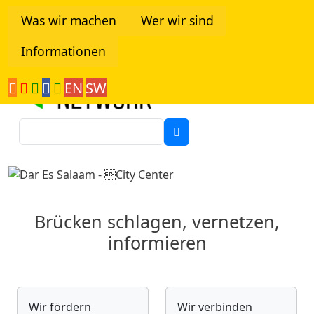
Direkt zum Inhalt
Was wir machen
Wer wir sind
Informationen
Tanzania Network
EN
SW
Suche
Previous
Next
Brücken schlagen, vernetzen,
informieren
Wir fördern
Wir verbinden