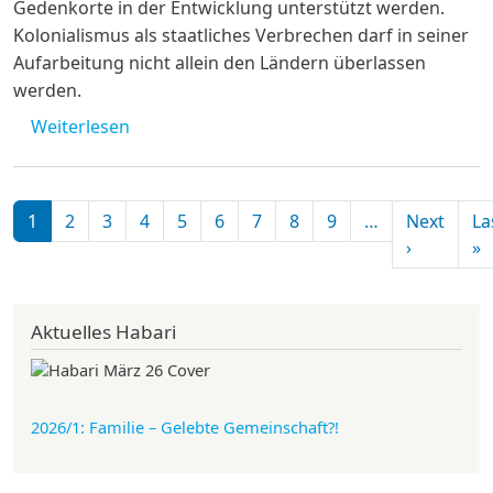
Gedenkorte in der Entwicklung unterstützt werden.
Kolonialismus als staatliches Verbrechen darf in seiner
Aufarbeitung nicht allein den Ländern überlassen
werden.
über Offener Brief zur novellierten Geden
Weiterlesen
Seitennummerierung
1
2
3
4
5
6
7
8
9
…
Next
La
Nächste S
L
›
»
Aktuelles Habari
2026/1: Familie
– Gelebte Gemeinschaft?!