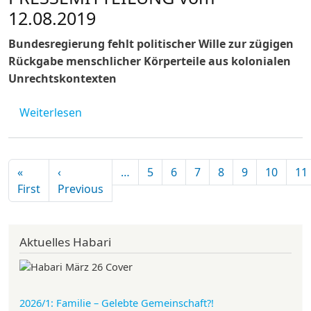
12.08.2019
Bundesregierung fehlt politischer Wille zur zügigen
Rückgabe menschlicher Körperteile aus kolonialen
Unrechtskontexten
über Berlin Postkolonial e.V. PRESSEMITTE
Weiterlesen
Seitennummerierung
«
‹
…
5
6
7
8
9
10
11
Erste Seite
Vorherige Seite
First
Previous
Aktuelles Habari
2026/1: Familie
– Gelebte Gemeinschaft?!