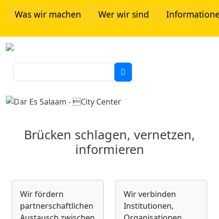
Direkt zum Inhalt
Was wir machen
Wer wir sind
Information
Tanzania Network
Suche
Previous
Next
Brücken schlagen, vernetzen,
informieren
Wir fördern
Wir verbinden
partnerschaftlichen
Institutionen,
Austausch zwischen
Organisationen,